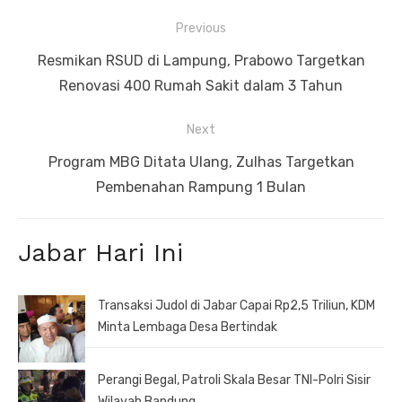
Navigasi
Previous
pos
Previous
Resmikan RSUD di Lampung, Prabowo Targetkan
post:
Renovasi 400 Rumah Sakit dalam 3 Tahun
Next
Next
Program MBG Ditata Ulang, Zulhas Targetkan
post:
Pembenahan Rampung 1 Bulan
Jabar Hari Ini
Transaksi Judol di Jabar Capai Rp2,5 Triliun, KDM
Minta Lembaga Desa Bertindak
Perangi Begal, Patroli Skala Besar TNI-Polri Sisir
Wilayah Bandung