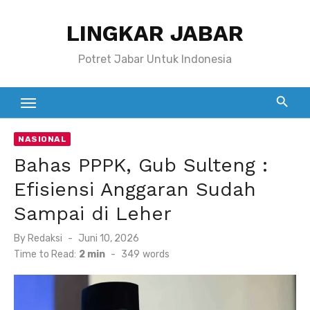
Skip
LINGKAR JABAR
to
content
Potret Jabar Untuk Indonesia
NASIONAL
Bahas PPPK, Gub Sulteng :
Efisiensi Anggaran Sudah
Sampai di Leher
Posted
By
Redaksi
Juni 10, 2026
on
Time to Read:
2 min
-
349
words