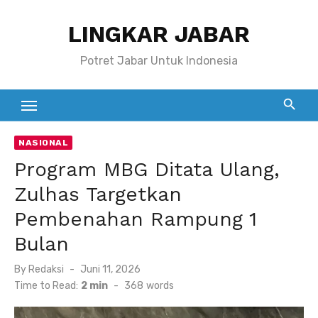
Skip
LINGKAR JABAR
to
content
Potret Jabar Untuk Indonesia
NASIONAL
Program MBG Ditata Ulang,
Zulhas Targetkan
Pembenahan Rampung 1
Bulan
Posted
By
Redaksi
Juni 11, 2026
on
Time to Read:
2 min
-
368
words