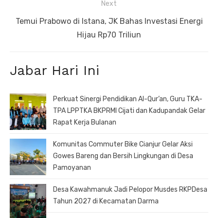
Next
Next
Temui Prabowo di Istana, JK Bahas Investasi Energi
post:
Hijau Rp70 Triliun
Jabar Hari Ini
Perkuat Sinergi Pendidikan Al-Qur’an, Guru TKA-
TPA LPPTKA BKPRMI Cijati dan Kadupandak Gelar
Rapat Kerja Bulanan
Komunitas Commuter Bike Cianjur Gelar Aksi
Gowes Bareng dan Bersih Lingkungan di Desa
Pamoyanan
Desa Kawahmanuk Jadi Pelopor Musdes RKPDesa
Tahun 2027 di Kecamatan Darma