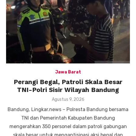
Jawa Barat
Perangi Begal, Patroli Skala Besar
TNI-Polri Sisir Wilayah Bandung
Posted
Agustus 9, 2026
on
Bandung, Lingkar.news – Polresta Bandung bersama
TNI dan Pemerintah Kabupaten Bandung
mengerahkan 350 personel dalam patroli gabungan
skala besar untuk mengantisipasi aksi begal dan