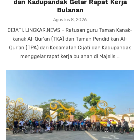
dan Kadupandak Gelar Rapat Kerja
Bulanan
Posted
Agustus 8, 2026
on
CIJATI, LINGKAR.NEWS – Ratusan guru Taman Kanak-
kanak Al-Qur’an (TKA) dan Taman Pendidikan Al-
Qur’an (TPA) dari Kecamatan Cijati dan Kadupandak
menggelar rapat kerja bulanan di Majelis …