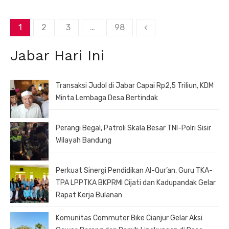
Paginasi
1
2
3
…
98
‹
pos
Jabar Hari Ini
Transaksi Judol di Jabar Capai Rp2,5 Triliun, KDM
Minta Lembaga Desa Bertindak
Perangi Begal, Patroli Skala Besar TNI-Polri Sisir
Wilayah Bandung
Perkuat Sinergi Pendidikan Al-Qur’an, Guru TKA-
TPA LPPTKA BKPRMI Cijati dan Kadupandak Gelar
Rapat Kerja Bulanan
Komunitas Commuter Bike Cianjur Gelar Aksi