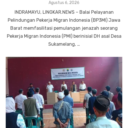
Posted
Agustus 6, 2026
on
INDRAMAYU, LINGKAR.NEWS – Balai Pelayanan
Pelindungan Pekerja Migran Indonesia (BP3MI) Jawa
Barat memfasilitasi pemulangan jenazah seorang
Pekerja Migran Indonesia (PMI) berinisial DH asal Desa
Sukamelang, …