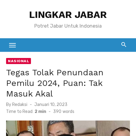
Skip
LINGKAR JABAR
to
content
Potret Jabar Untuk Indonesia
NASIONAL
Tegas Tolak Penundaan
Pemilu 2024, Puan: Tak
Masuk Akal
Posted
By
Redaksi
Januari 10, 2023
on
Time to Read:
2 min
-
390
words