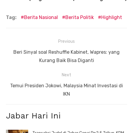
Tag:
Berita Nasional
Berita Politik
Highlight
Navigasi
Previous
pos
Previous
Beri Sinyal soal Reshuffle Kabinet, Wapres: yang
post:
Kurang Baik Bisa Diganti
Next
Next
Temui Presiden Jokowi, Malaysia Minat Investasi di
post:
IKN
Jabar Hari Ini