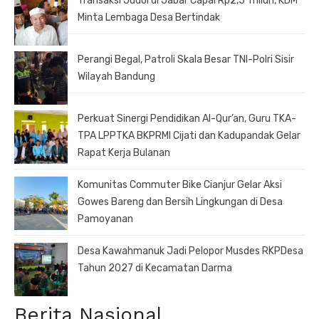
Transaksi Judol di Jabar Capai Rp2,5 Triliun, KDM
Minta Lembaga Desa Bertindak
Perangi Begal, Patroli Skala Besar TNI-Polri Sisir
Wilayah Bandung
Perkuat Sinergi Pendidikan Al-Qur’an, Guru TKA-
TPA LPPTKA BKPRMI Cijati dan Kadupandak Gelar
Rapat Kerja Bulanan
Komunitas Commuter Bike Cianjur Gelar Aksi
Gowes Bareng dan Bersih Lingkungan di Desa
Pamoyanan
Desa Kawahmanuk Jadi Pelopor Musdes RKPDesa
Tahun 2027 di Kecamatan Darma
Berita Nasional