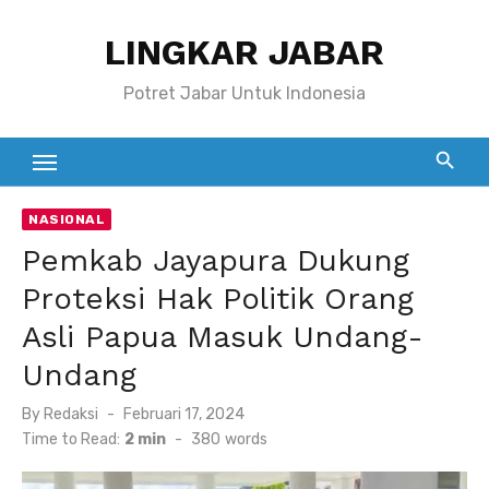
Skip
LINGKAR JABAR
to
content
Potret Jabar Untuk Indonesia
NASIONAL
Pemkab Jayapura Dukung
Proteksi Hak Politik Orang
Asli Papua Masuk Undang-
Undang
Posted
By
Redaksi
Februari 17, 2024
on
Time to Read:
2 min
-
380
words