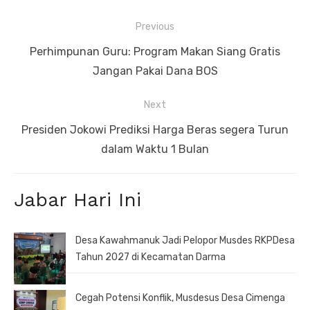
Navigasi
Previous
pos
Previous
Perhimpunan Guru: Program Makan Siang Gratis
post:
Jangan Pakai Dana BOS
Next
Next
Presiden Jokowi Prediksi Harga Beras segera Turun
post:
dalam Waktu 1 Bulan
Jabar Hari Ini
Desa Kawahmanuk Jadi Pelopor Musdes RKPDesa
Tahun 2027 di Kecamatan Darma
Cegah Potensi Konflik, Musdesus Desa Cimenga