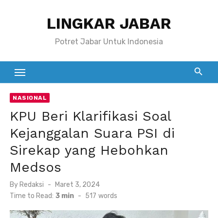
Skip
LINGKAR JABAR
to
content
Potret Jabar Untuk Indonesia
NASIONAL
KPU Beri Klarifikasi Soal
Kejanggalan Suara PSI di
Sirekap yang Hebohkan
Medsos
Posted
By
Redaksi
Maret 3, 2024
on
Time to Read:
3 min
-
517
words