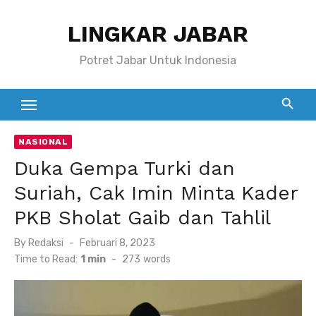
Skip
LINGKAR JABAR
to
content
Potret Jabar Untuk Indonesia
NASIONAL
Duka Gempa Turki dan
Suriah, Cak Imin Minta Kader
PKB Sholat Gaib dan Tahlil
Posted
By
Redaksi
Februari 8, 2023
on
Time to Read:
1 min
-
273
words