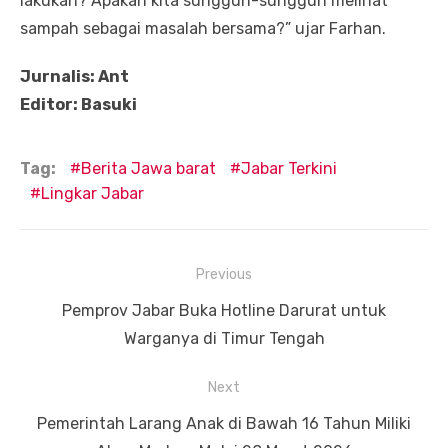
lakukan? Apakah kita sungguh-sungguh melihat
sampah sebagai masalah bersama?” ujar Farhan.
Jurnalis: Ant
Editor: Basuki
Tag:
Berita Jawa barat
Jabar Terkini
Lingkar Jabar
Navigasi
Previous
pos
Previous
Pemprov Jabar Buka Hotline Darurat untuk
post:
Warganya di Timur Tengah
Next
Next
Pemerintah Larang Anak di Bawah 16 Tahun Miliki