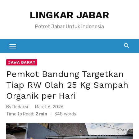
Skip
LINGKAR JABAR
to
content
Potret Jabar Untuk Indonesia
JAWA BARAT
Pemkot Bandung Targetkan
Tiap RW Olah 25 Kg Sampah
Organik per Hari
Posted
By
Redaksi
Maret 6, 2026
on
Time to Read:
2 min
-
348
words