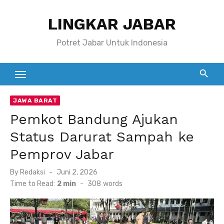
Skip
LINGKAR JABAR
to
content
Potret Jabar Untuk Indonesia
JAWA BARAT
Pemkot Bandung Ajukan
Status Darurat Sampah ke
Pemprov Jabar
Posted
By
Redaksi
Juni 2, 2026
on
Time to Read:
2 min
-
308
words