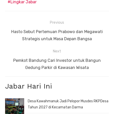
Lingkar Jabar
Navigasi
Previous
pos
Previous
Hasto Sebut Pertemuan Prabowo dan Megawati
post:
Strategis untuk Masa Depan Bangsa
Next
Next
Pemkot Bandung Cari Investor untuk Bangun
post:
Gedung Parkir di Kawasan Wisata
Jabar Hari Ini
Desa Kawahmanuk Jadi Pelopor Musdes RKPDesa
Tahun 2027 di Kecamatan Darma