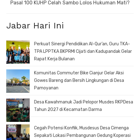
Next
Pasal 100 KUHP Celah Sambo Lolos Hukuman Mati?
post:
Jabar Hari Ini
Perkuat Sinergi Pendidikan Al-Qur’an, Guru TKA-
TPA LPPTKA BKPRMI Cijati dan Kadupandak Gelar
Rapat Kerja Bulanan
Komunitas Commuter Bike Cianjur Gelar Aksi
Gowes Bareng dan Bersih Lingkungan di Desa
Pamoyanan
Desa Kawahmanuk Jadi Pelopor Musdes RKPDesa
Tahun 2027 di Kecamatan Darma
Cegah Potensi Konflik, Musdesus Desa Cimenga
Sepakati Lokasi Pembangunan Gedung Koperasi