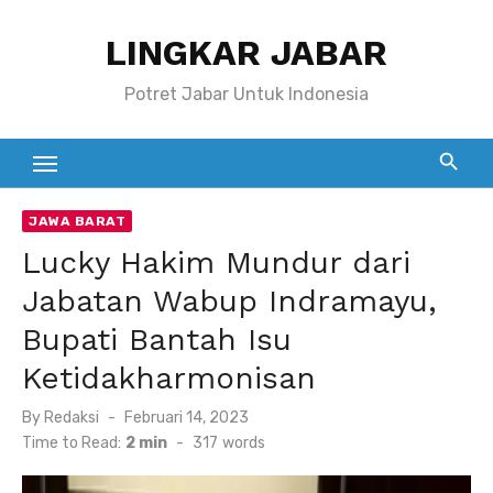
Skip
LINGKAR JABAR
to
content
Potret Jabar Untuk Indonesia
JAWA BARAT
Lucky Hakim Mundur dari
Jabatan Wabup Indramayu,
Bupati Bantah Isu
Ketidakharmonisan
Posted
By
Redaksi
Februari 14, 2023
on
Time to Read:
2 min
-
317
words