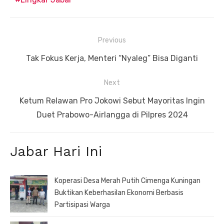
Navigasi
Previous
pos
Previous
Tak Fokus Kerja, Menteri “Nyaleg” Bisa Diganti
post:
Next
Next
Ketum Relawan Pro Jokowi Sebut Mayoritas Ingin
post:
Duet Prabowo-Airlangga di Pilpres 2024
Jabar Hari Ini
Koperasi Desa Merah Putih Cimenga Kuningan
Buktikan Keberhasilan Ekonomi Berbasis
Partisipasi Warga