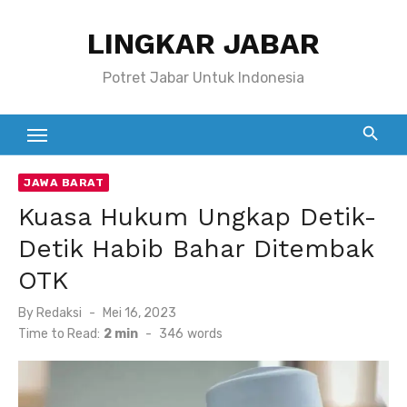
Skip
LINGKAR JABAR
to
content
Potret Jabar Untuk Indonesia
JAWA BARAT
Kuasa Hukum Ungkap Detik-
Detik Habib Bahar Ditembak
OTK
Posted
By
Redaksi
Mei 16, 2023
on
Time to Read:
2 min
-
346
words