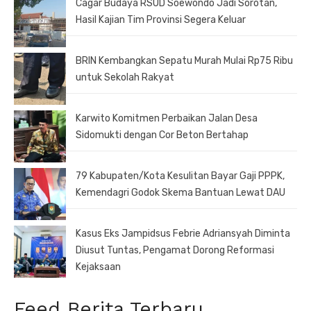
Cagar Budaya RSUD Soewondo Jadi Sorotan,
Hasil Kajian Tim Provinsi Segera Keluar
BRIN Kembangkan Sepatu Murah Mulai Rp75 Ribu
untuk Sekolah Rakyat
Karwito Komitmen Perbaikan Jalan Desa
Sidomukti dengan Cor Beton Bertahap
79 Kabupaten/Kota Kesulitan Bayar Gaji PPPK,
Kemendagri Godok Skema Bantuan Lewat DAU
Kasus Eks Jampidsus Febrie Adriansyah Diminta
Diusut Tuntas, Pengamat Dorong Reformasi
Kejaksaan
Feed Berita Terbaru