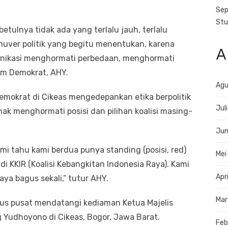
Sep
Stu
tulnya tidak ada yang terlalu jauh, terlalu
uver politik yang begitu menentukan, karena
A
munikasi menghormati perbedaan, menghormati
um Demokrat, AHY.
Agu
emokrat di Cikeas mengedepankan etika berpolitik
Jul
ak menghormati posisi dan pilihan koalisi masing-
Jun
i tahu kami berdua punya standing (posisi, red)
Mei
 di KKIR (Koalisi Kebangkitan Indonesia Raya). Kami
Apr
ya bagus sekali,” tutur AHY.
Mar
s pusat mendatangi kediaman Ketua Majelis
Yudhoyono di Cikeas, Bogor, Jawa Barat.
Feb