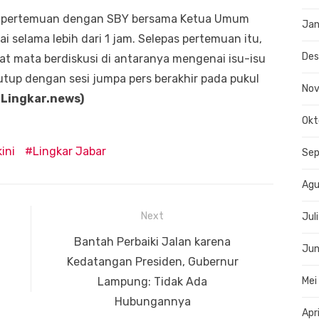
an pertemuan dengan SBY bersama Ketua Umum
Jan
 selama lebih dari 1 jam. Selepas pertemuan itu,
De
t mata berdiskusi di antaranya mengenai isu-isu
tutup dengan sesi jumpa pers berakhir pada pukul
No
 Lingkar.news)
Okt
ini
Lingkar Jabar
Se
Agu
Next
Jul
Next
i
Bantah Perbaiki Jalan karena
Jun
post:
Kedatangan Presiden, Gubernur
Lampung: Tidak Ada
Mei
Hubungannya
Apr