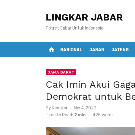
Skip
to
LINGKAR JABAR
content
Potret Jabar Untuk Indonesia
home
NASIONAL
JABAR
JATENG
JAWA BARAT
Cak Imin Akui Gaga
Demokrat untuk Ber
Posted
By
Redaksi
Mei 4, 2023
on
Time to Read:
2 min
-
425
words