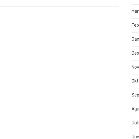
Mar
Feb
Jan
De
No
Okt
Se
Agu
Jul
Jun