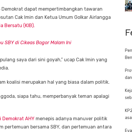
ap Demokrat dapat mempertimbangkan tawaran
esutan Cak Imin dan Ketua Umum Golkar Airlangga
ia Bersatu (KIB).
F
u SBY di Cikeas Bogor Malam Ini
Pem
Ben
ulang saya dari sini goyah,” ucap Cak Imin yang
dia.
Pro
dan
 koalisi merupakan hal yang biasa dalam politik.
Kej
enggoda, siapa tahu, memperbanyak teman apalagi
seb
KP2
asa
i Demokrat AHY
menepis adanya manuver politik
am pertemuan bersama SBY, dan pertemuan antara
Eva