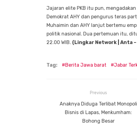
Jajaran elite PKB itu pun, mengadak
Demokrat AHY dan pengurus teras partai
Muhaimin dan AHY lanjut bertemu empa
politik nasional. Dua pertemuan itu, di
22.00 WIB.
(Lingkar Network | Anta –
Tag:
Berita Jawa barat
Jabar Terk
Navigasi
Previous
pos
Previous
Anaknya Diduga Terlibat Monopol
post:
Bisnis di Lapas, Menkumham:
Bohong Besar