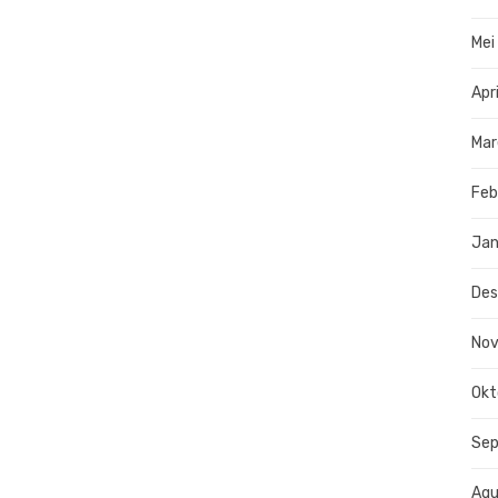
Mei
Apr
Mar
Feb
Jan
De
No
Okt
Se
Agu