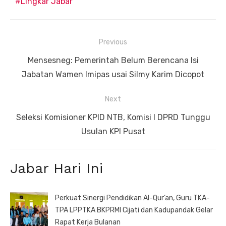
Lingkar Jabar
Navigasi
Previous
pos
Previous
Mensesneg: Pemerintah Belum Berencana Isi
post:
Jabatan Wamen Imipas usai Silmy Karim Dicopot
Next
Next
Seleksi Komisioner KPID NTB, Komisi I DPRD Tunggu
post:
Usulan KPI Pusat
Jabar Hari Ini
Perkuat Sinergi Pendidikan Al-Qur’an, Guru TKA-
TPA LPPTKA BKPRMI Cijati dan Kadupandak Gelar
Rapat Kerja Bulanan