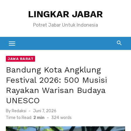
Skip
LINGKAR JABAR
to
content
Potret Jabar Untuk Indonesia
JAWA BARAT
Bandung Kota Angklung
Festival 2026: 500 Musisi
Rayakan Warisan Budaya
UNESCO
Posted
By
Redaksi
Juni 7, 2026
on
Time to Read:
2 min
-
324
words