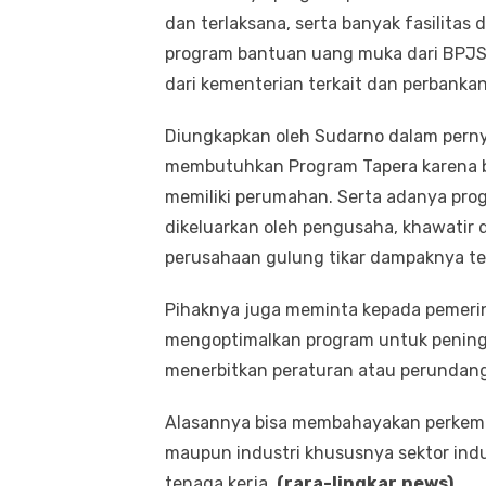
dan terlaksana, serta banyak fasilitas
program bantuan uang muka dari BPJS
dari kementerian terkait dan perbanka
Diungkapkan oleh Sudarno dalam pernya
membutuhkan Program Tapera karena bu
memiliki perumahan. Serta adanya prog
dikeluarkan oleh pengusaha, khawatir
perusahaan gulung tikar dampaknya ter
Pihaknya juga meminta kepada pemeri
mengoptimalkan program untuk peningk
menerbitkan peraturan atau perundang
Alasannya bisa membahayakan perkem
maupun industri khususnya sektor ind
tenaga kerja.
(rara-lingkar.news)