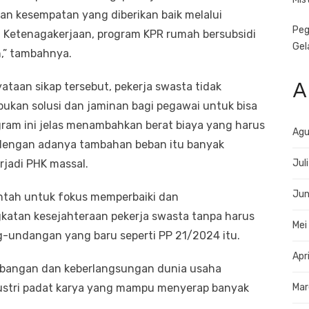
 dan kesempatan yang diberikan baik melalui
Peg
 Ketenagakerjaan, program KPR rumah bersubsidi
Gel
n,” tambahnya.
A
taan sikap tersebut, pekerja swasta tidak
kan solusi dan jaminan bagi pegawai untuk bisa
ram ini jelas menambahkan berat biaya yang harus
Agu
 dengan adanya tambahan beban itu banyak
Jul
jadi PHK massal.
Jun
ntah untuk fokus memperbaiki dan
atan kesejahteraan pekerja swasta tanpa harus
Mei
-undangan yang baru seperti PP 21/2024 itu.
Apr
bangan dan keberlangsungan dunia usaha
Mar
ustri padat karya yang mampu menyerap banyak