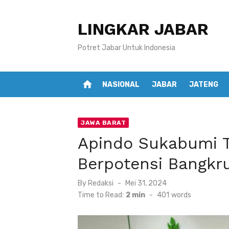
Skip
to
LINGKAR JABAR
content
Potret Jabar Untuk Indonesia
home
NASIONAL
JABAR
JATENG
JAWA BARAT
Apindo Sukabumi T
Berpotensi Bangkr
Posted
By
Redaksi
Mei 31, 2024
on
Time to Read:
2 min
-
401
words