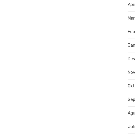
Apr
Mar
Feb
Jan
De
No
Okt
Se
Agu
Jul