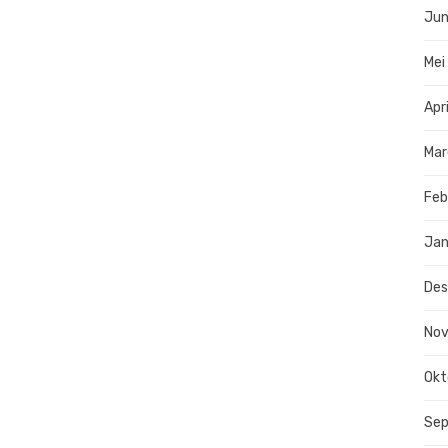
Jun
Mei
Apr
Mar
Feb
Jan
De
No
Okt
Se