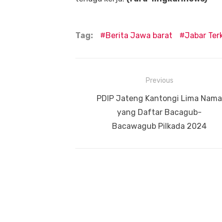
Tag:
Berita Jawa barat
Jabar Terk
Navigasi
Previous
pos
Previous
PDIP Jateng Kantongi Lima Nama
post:
yang Daftar Bacagub-
Bacawagub Pilkada 2024