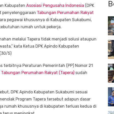
B
an Kabupaten
Asosiasi Pengusaha Indonesia
(DPK
t penyelenggaraan
Tabungan Perumahan Rakyat
para pegawai khususnya di Kabupaten Sukabumi,
ebutuhan rumah untuk pekerja.
han melalui Tapera tidak menjadi solusi ataupun
wasta,” kata Ketua DPK Apindo Kabupaten
(30/5)
s terbitnya Peraturan Pemerintah (PP) Nomor 21
n
Tabungan Perumahan Rakyat (Tapera)
sudah
sebut, DPK Apindo Kabupaten Sukabumi sesuai
 menolak Program Tapera tersebut adapun dasar
arga rumah khususnya di kabupaten terluas kedua di
a terus meningkat.