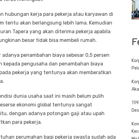
n hubungan kerja para pekerja atau karyawan di
um tentu akan berlangsung lebih lama. Kemudian
uran Tapera yang akan diterima pekerja apabila
F
mungkinan besar tidak bisa membeli rumah.
sar adanya penambahan biaya sebesar 0,5 persen
Kor
kan kepada pengusaha dan penambahan biaya
Pel
epada pekerja yang tentunya akan memberatkan
a.
Kor
Aka
kondisi dunia usaha saat ini masih belum pulih
TPP
eserse ekonomi global tentunya sangat
Des
tu, dengan adanya potongan gaji atau upah
kan para pekerja.
Kon
Ker
tuhan perumahan bagi pekerja swasta sudah ada
Mis