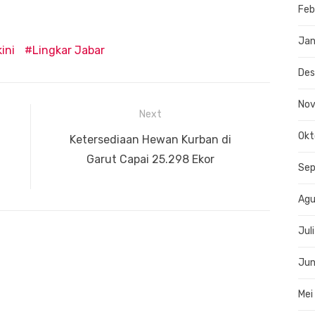
Feb
Jan
ini
Lingkar Jabar
De
No
Next
Okt
Next
Ketersediaan Hewan Kurban di
post:
Garut Capai 25.298 Ekor
Se
Agu
Jul
Jun
Mei