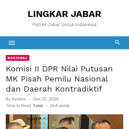
Skip
LINGKAR JABAR
to
content
Potret Jabar Untuk Indonesia
NASIONAL
Komisi II DPR Nilai Putusan
MK Pisah Pemilu Nasional
dan Daerah Kontradiktif
Posted
By
Redaksi
Juni 30, 2025
on
Time to Read:
1 min
-
264
words