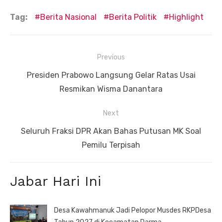
Tag:
Berita Nasional
Berita Politik
Highlight
Navigasi
Previous
pos
Previous
Presiden Prabowo Langsung Gelar Ratas Usai
post:
Resmikan Wisma Danantara
Next
Next
Seluruh Fraksi DPR Akan Bahas Putusan MK Soal
post:
Pemilu Terpisah
Jabar Hari Ini
Desa Kawahmanuk Jadi Pelopor Musdes RKPDesa