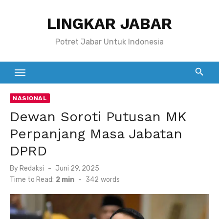
Skip
LINGKAR JABAR
to
content
Potret Jabar Untuk Indonesia
NASIONAL
Dewan Soroti Putusan MK
Perpanjang Masa Jabatan
DPRD
Posted
By
Redaksi
Juni 29, 2025
on
Time to Read:
2 min
-
342
words