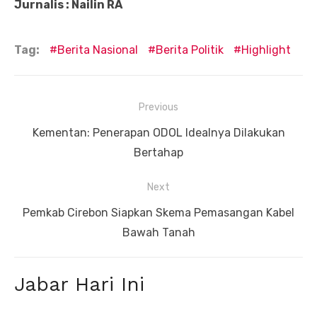
Jurnalis : Nailin RA
Tag:
Berita Nasional
Berita Politik
Highlight
Navigasi
Previous
pos
Previous
Kementan: Penerapan ODOL Idealnya Dilakukan
post:
Bertahap
Next
Next
Pemkab Cirebon Siapkan Skema Pemasangan Kabel
post:
Bawah Tanah
Jabar Hari Ini