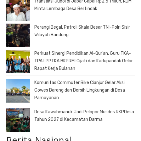
Transaksi Judol di Jabar Capai Rp2,5 Triliun, KDM
Minta Lembaga Desa Bertindak
Perangi Begal, Patroli Skala Besar TNI-Polri Sisir
Wilayah Bandung
Perkuat Sinergi Pendidikan Al-Qur’an, Guru TKA-
TPA LPPTKA BKPRMI Cijati dan Kadupandak Gelar
Rapat Kerja Bulanan
Komunitas Commuter Bike Cianjur Gelar Aksi
Gowes Bareng dan Bersih Lingkungan di Desa
Pamoyanan
Desa Kawahmanuk Jadi Pelopor Musdes RKPDesa
Tahun 2027 di Kecamatan Darma
Berita Nasional