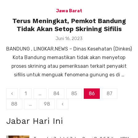
Jawa Barat
Terus Meningkat, Pemkot Bandung
Tidak Akan Setop Skrining Sifilis
Posted
Juni 16, 2023
on
BANDUNG , LINGKAR.NEWS – Dinas Kesehatan (Dinkes)
Kota Bandung memastikan tidak akan menyetop
proses skrining atau pemeriksaan terkait penyakit
sifilis untuk menguak fenomena gunung es di …
Paginasi
‹
1
…
84
85
86
87
pos
88
…
98
‹
Jabar Hari Ini