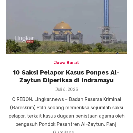
Jawa Barat
10 Saksi Pelapor Kasus Ponpes Al-
Zaytun Diperiksa di Indramayu
Posted
Juli 6, 2023
on
CIREBON, Lingkar.news – Badan Reserse Kriminal
(Bareskrim) Polri sedang memeriksa sejumlah saksi
pelapor, terkait kasus dugaan penistaan agama oleh
pengasuh Pondok Pesantren Al-Zaytun, Panji
Gumilang. …