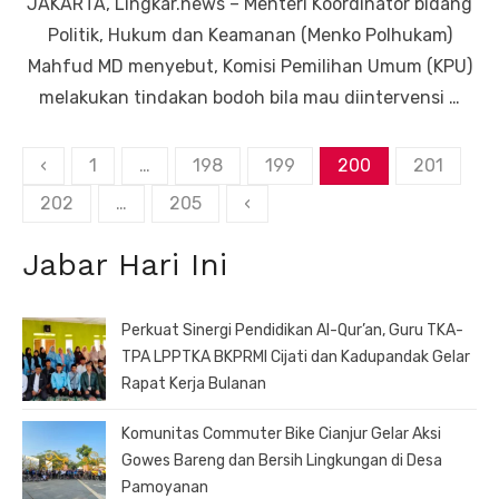
JAKARTA, Lingkar.news – Menteri Koordinator bidang
Politik, Hukum dan Keamanan (Menko Polhukam)
Mahfud MD menyebut, Komisi Pemilihan Umum (KPU)
melakukan tindakan bodoh bila mau diintervensi …
Paginasi
‹
1
…
198
199
200
201
pos
202
…
205
‹
Jabar Hari Ini
Perkuat Sinergi Pendidikan Al-Qur’an, Guru TKA-
TPA LPPTKA BKPRMI Cijati dan Kadupandak Gelar
Rapat Kerja Bulanan
Komunitas Commuter Bike Cianjur Gelar Aksi
Gowes Bareng dan Bersih Lingkungan di Desa
Pamoyanan