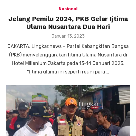
Nasional
Jelang Pemilu 2024, PKB Gelar Ijtima
Ulama Nusantara Dua Hari
Posted
Januari 13, 2023
on
JAKARTA, Lingkar.news – Partai Kebangkitan Bangsa
(PKB) menyelenggarakan Ijtima Ulama Nusantara di
Hotel Millenium Jakarta pada 13-14 Januari 2023.
“Ijtima ulama ini seperti reuni para …