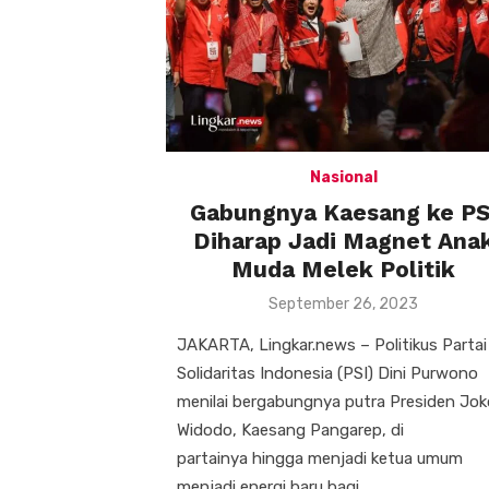
Nasional
Gabungnya Kaesang ke PS
Diharap Jadi Magnet Ana
Muda Melek Politik
Posted
September 26, 2023
on
JAKARTA, Lingkar.news – Politikus Partai
Solidaritas Indonesia (PSI) Dini Purwono
menilai bergabungnya putra Presiden Jok
Widodo, Kaesang Pangarep, di
partainya hingga menjadi ketua umum
menjadi energi baru bagi …