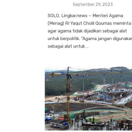
Posted
September 29, 2023
on
SOLO, Lingkar.news – Menteri Agama
(Menag) RI Yaqut Cholil Qoumas meminta
agar agama tidak dijadikan sebagai alat
untuk berpolitik. “Agama jangan digunaka
sebagai alat untuk …