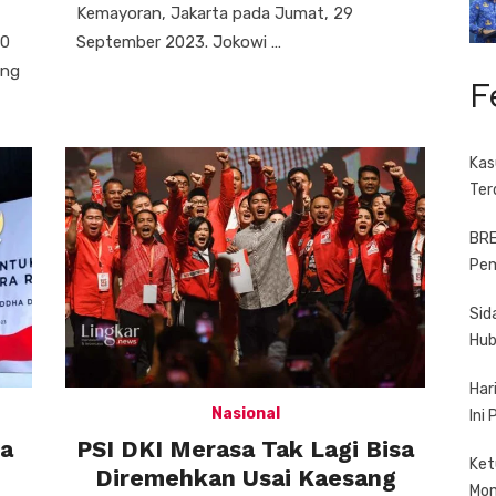
Kemayoran, Jakarta pada Jumat, 29
00
September 2023. Jokowi …
ang
F
Kas
Ter
BRE
Pem
Sid
Hub
Har
Nasional
Ini
a
PSI DKI Merasa Tak Lagi Bisa
Ket
Diremehkan Usai Kaesang
Mo