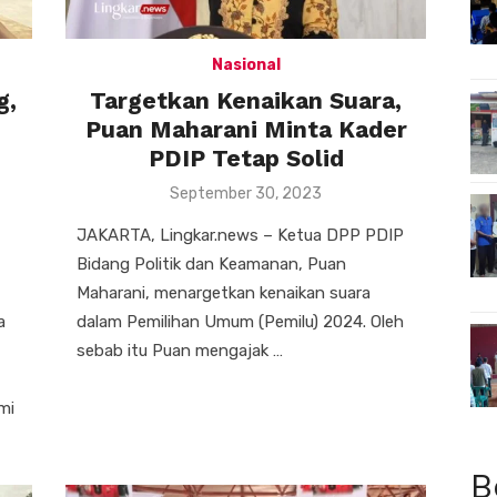
Nasional
g,
Targetkan Kenaikan Suara,
Puan Maharani Minta Kader
PDIP Tetap Solid
Posted
September 30, 2023
on
JAKARTA, Lingkar.news – Ketua DPP PDIP
Bidang Politik dan Keamanan, Puan
Maharani, menargetkan kenaikan suara
a
dalam Pemilihan Umum (Pemilu) 2024. Oleh
sebab itu Puan mengajak …
mi
B