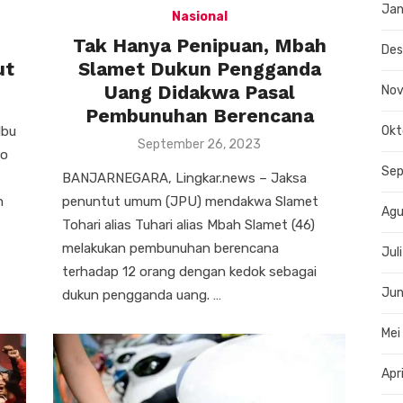
Jan
Nasional
i
Tak Hanya Penipuan, Mbah
De
ut
Slamet Dukun Pengganda
Uang Didakwa Pasal
No
Pembunuhan Berencana
Ibu
Okt
Posted
September 26, 2023
no
on
Se
BANJARNEGARA, Lingkar.news – Jaksa
n
penuntut umum (JPU) mendakwa Slamet
Agu
Tohari alias Tuhari alias Mbah Slamet (46)
melakukan pembunuhan berencana
Jul
terhadap 12 orang dengan kedok sebagai
Jun
dukun pengganda uang. …
Mei
Apr