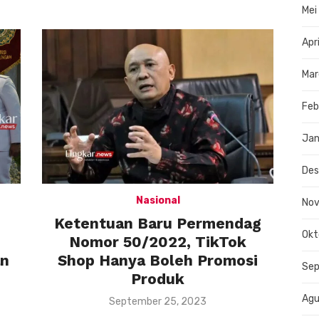
Mei
Apr
Mar
Feb
Jan
De
Nasional
No
Ketentuan Baru Permendag
Okt
Nomor 50/2022, TikTok
an
Shop Hanya Boleh Promosi
Se
Produk
Agu
Posted
September 25, 2023
on