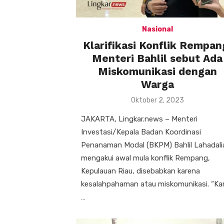
Nasional
Klarifikasi Konflik Rempan
Menteri Bahlil sebut Ada
Miskomunikasi dengan
Warga
Posted
Oktober 2, 2023
on
JAKARTA, Lingkar.news – Menteri
Investasi/Kepala Badan Koordinasi
Penanaman Modal (BKPM) Bahlil Lahadali
mengakui awal mula konflik Rempang,
Kepulauan Riau, disebabkan karena
kesalahpahaman atau miskomunikasi. “Ka
…