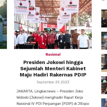
Nasional
Presiden Jokowi hingga
Sejumlah Menteri Kabinet
Maju Hadiri Rakernas PDIP
Posted
September 29, 2023
on
JAKARTA, Lingkar.news – Presiden Joko
Widodo (Jokowi) menghadiri Rapat Kerja
Nasional IV PDI Perjuangan (PDIP) di JIExpo