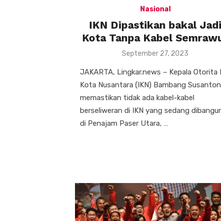
Nasional
IKN Dipastikan bakal Jad
Kota Tanpa Kabel Semraw
Posted
September 27, 2023
on
JAKARTA, Lingkar.news – Kepala Otorita 
Kota Nusantara (IKN) Bambang Susanto
memastikan tidak ada kabel-kabel
berseliweran di IKN yang sedang dibangu
di Penajam Paser Utara, …