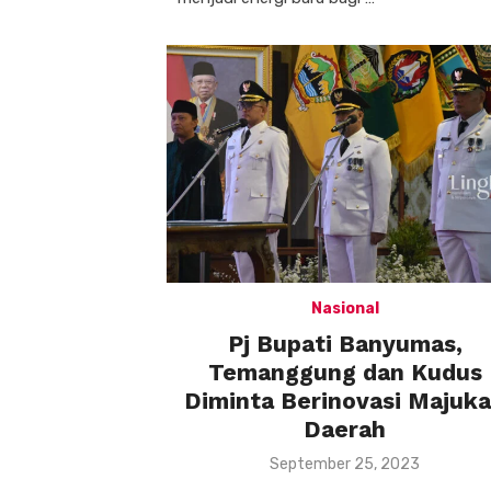
Nasional
Pj Bupati Banyumas,
Temanggung dan Kudus
Diminta Berinovasi Majuk
Daerah
Posted
September 25, 2023
on