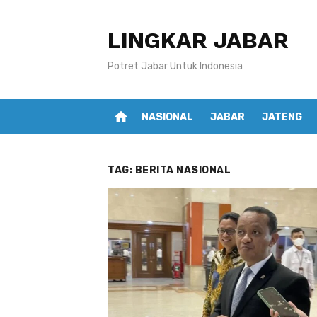
Skip
to
LINGKAR JABAR
content
Potret Jabar Untuk Indonesia
home
NASIONAL
JABAR
JATENG
TAG:
BERITA NASIONAL