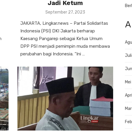
Jadi Ketum
Ber
Posted
September 27, 2023
on
A
JAKARTA, Lingkar.news – Partai Solidaritas
Indonesia (PSI) DKI Jakarta berharap
n
Kaesang Pangarep sebagai Ketua Umum
Agu
DPP PSI menjadi pemimpin muda membawa
perubahan bagi Indonesia. “Ini …
Jul
Jun
Mei
Apr
Mar
Feb