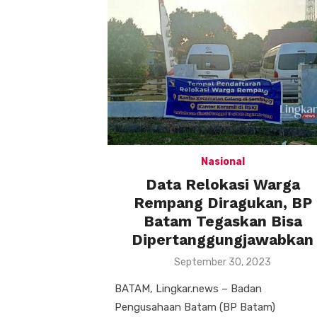
Nasional
Data Relokasi Warga
Rempang Diragukan, BP
Batam Tegaskan Bisa
Dipertanggungjawabkan
Posted
September 30, 2023
on
BATAM, Lingkar.news – Badan
Pengusahaan Batam (BP Batam)