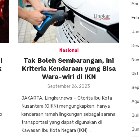
Mar
Feb
Jan
De
Nasional
I
Tak Boleh Sembarangan, Ini
No
k
Kriteria Kendaraan yang Bisa
Okt
Wara-wiri di IKN
Posted
September 26, 2023
Se
on
JAKARTA, Lingkar.news – Otorita Ibu Kota
Agu
Nusantara (OIKN) mengungkapkan, hanya
o
kendaraan ramah lingkungan sebagai sarana
Jul
transportasi yang dapat digunakan di
Jun
Kawasan Ibu Kota Negara (IKN) …