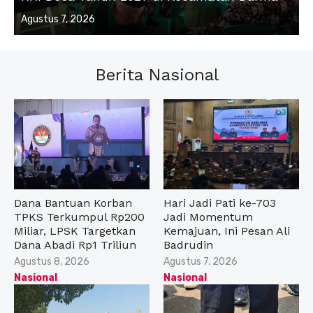
Posted
Agustus 7, 2026
on
Berita Nasional
Dana Bantuan Korban
Hari Jadi Pati ke-703
TPKS Terkumpul Rp200
Jadi Momentum
Miliar, LPSK Targetkan
Kemajuan, Ini Pesan Ali
Dana Abadi Rp1 Triliun
Badrudin
Posted
Posted
Agustus 8, 2026
Agustus 7, 2026
on
on
Nasional
Nasional