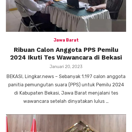
Jawa Barat
Ribuan Calon Anggota PPS Pemilu
2024 Ikuti Tes Wawancara di Bekasi
Posted
Januari 20, 2023
on
BEKASI, Lingkar.news – Sebanyak 1.197 calon anggota
panitia pemungutan suara (PPS) untuk Pemilu 2024
di Kabupaten Bekasi, Jawa Barat menjalani tes
wawancara setelah dinyatakan lulus …