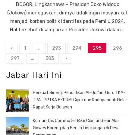
BOGOR, Lingkar.news – Presiden Joko Widodo
(Jokowi) menegaskan, dirinya tidak ingin masyarakat
menjadi korban politik identitas pada Pemilu 2024.
Hal tersebut disampaikan Presiden Jokowi dalam …
Paginasi
‹
1
…
293
294
295
296
pos
297
…
303
›
Jabar Hari Ini
Perkuat Sinergi Pendidikan Al-Qur’an, Guru TKA-
TPA LPPTKA BKPRMI Cijati dan Kadupandak Gelar
Rapat Kerja Bulanan
Komunitas Commuter Bike Cianjur Gelar Aksi
Gowes Bareng dan Bersih Lingkungan di Desa