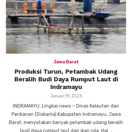
Jawa Barat
Produksi Turun, Petambak Udang
Beralih Budi Daya Rumput Laut di
Indramayu
Posted
Januari 19, 2023
on
INDRAMAYU, Lingkar.news – Dinas Kelautan dan
Perikanan (Diskanla) Kabupaten Indramayu, Jawa
Barat, menyatakan banyak petambak udang beralih
budi daya rumput laut dan ikan nila. Hal …