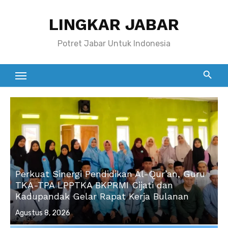
Skip
LINGKAR JABAR
to
content
Potret Jabar Untuk Indonesia
Perkuat Sinergi Pendidikan Al-Qur’an, Guru
TKA-TPA LPPTKA BKPRMI Cijati dan
Kadupandak Gelar Rapat Kerja Bulanan
Posted
Agustus 8, 2026
on