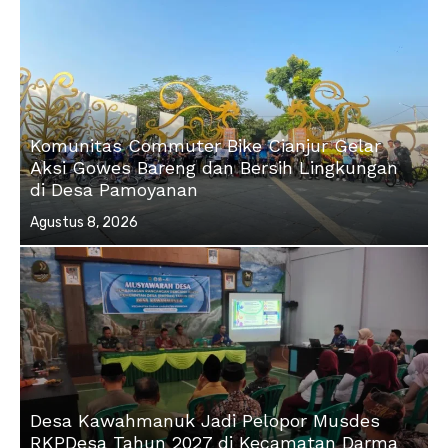
Komunitas Commuter Bike Cianjur Gelar
Aksi Gowes Bareng dan Bersih Lingkungan
di Desa Pamoyanan
Posted
Agustus 8, 2026
on
Desa Kawahmanuk Jadi Pelopor Musdes
RKPDesa Tahun 2027 di Kecamatan Darma