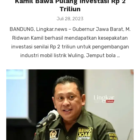
Kamil Bawa Pulang Investasi Rp 2
Triliun
Posted
Juli 28, 2023
on
BANDUNG, Lingkar.news – Gubernur Jawa Barat, M.
Ridwan Kamil berhasil mendapatkan kesepakatan
investasi senilai Rp 2 triliun untuk pengembangan
industri mobil listrik Wuling. Jemput bola …