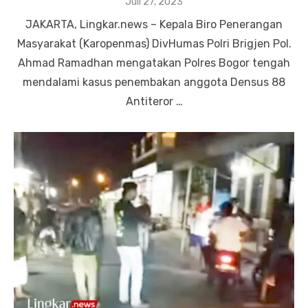
Posted
Juli 27, 2023
on
JAKARTA, Lingkar.news – Kepala Biro Penerangan
Masyarakat (Karopenmas) DivHumas Polri Brigjen Pol.
Ahmad Ramadhan mengatakan Polres Bogor tengah
mendalami kasus penembakan anggota Densus 88
Antiteror …