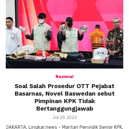
Nasional
Soal Salah Prosedur OTT Pejabat
Basarnas, Novel Baswedan sebut
Pimpinan KPK Tidak
Bertanggungjawab
Posted
Juli 29, 2023
on
JAKARTA, Lingkar.news – Mantan Penyidik Senior KPK,