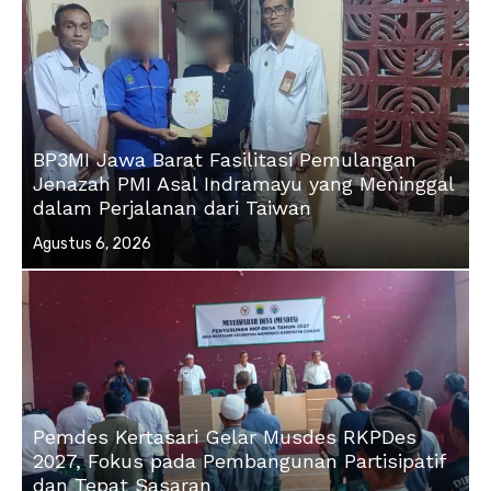
BP3MI Jawa Barat Fasilitasi Pemulangan
Jenazah PMI Asal Indramayu yang Meninggal
dalam Perjalanan dari Taiwan
Posted
Agustus 6, 2026
on
Pemdes Kertasari Gelar Musdes RKPDes
2027, Fokus pada Pembangunan Partisipatif
dan Tepat Sasaran