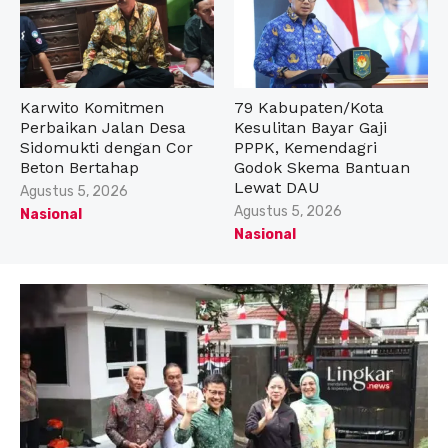
Karwito Komitmen
79 Kabupaten/Kota
Perbaikan Jalan Desa
Kesulitan Bayar Gaji
Sidomukti dengan Cor
PPPK, Kemendagri
Beton Bertahap
Godok Skema Bantuan
Lewat DAU
Posted
Agustus 5, 2026
on
Posted
Agustus 5, 2026
Nasional
on
Nasional