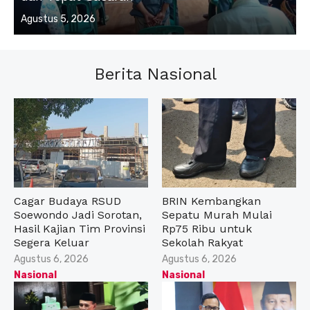
Posted
Agustus 5, 2026
on
Berita Nasional
Cagar Budaya RSUD
BRIN Kembangkan
Soewondo Jadi Sorotan,
Sepatu Murah Mulai
Hasil Kajian Tim Provinsi
Rp75 Ribu untuk
Segera Keluar
Sekolah Rakyat
Posted
Posted
Agustus 6, 2026
Agustus 6, 2026
on
on
Nasional
Nasional