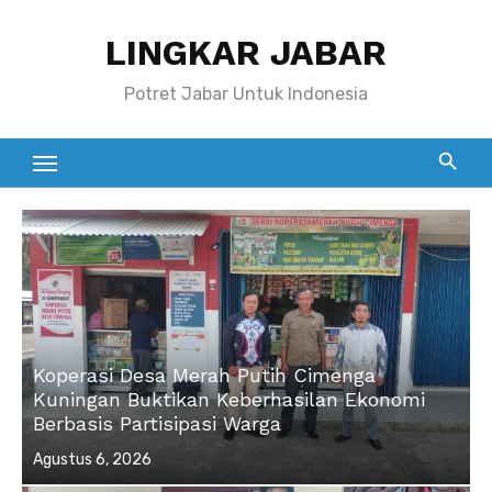
Skip
LINGKAR JABAR
to
content
Potret Jabar Untuk Indonesia
Koperasi Desa Merah Putih Cimenga
Kuningan Buktikan Keberhasilan Ekonomi
Berbasis Partisipasi Warga
Posted
Agustus 6, 2026
on