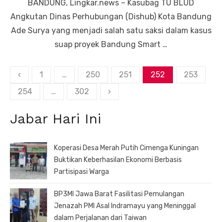
BANDUNG, Lingkar.news – Kasubag TU BLUD
Angkutan Dinas Perhubungan (Dishub) Kota Bandung
Ade Surya yang menjadi salah satu saksi dalam kasus
suap proyek Bandung Smart …
Paginasi
‹
1
…
250
251
252
253
pos
254
…
302
›
Jabar Hari Ini
Koperasi Desa Merah Putih Cimenga Kuningan
Buktikan Keberhasilan Ekonomi Berbasis
Partisipasi Warga
BP3MI Jawa Barat Fasilitasi Pemulangan
Jenazah PMI Asal Indramayu yang Meninggal
dalam Perjalanan dari Taiwan