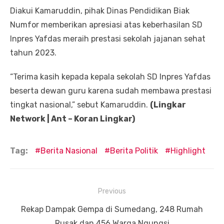
Diakui Kamaruddin, pihak Dinas Pendidikan Biak
Numfor memberikan apresiasi atas keberhasilan SD
Inpres Yafdas meraih prestasi sekolah jajanan sehat
tahun 2023.
“Terima kasih kepada kepala sekolah SD Inpres Yafdas
beserta dewan guru karena sudah membawa prestasi
tingkat nasional,” sebut Kamaruddin.
(Lingkar
Network | Ant – Koran Lingkar)
Tag:
Berita Nasional
Berita Politik
Highlight
Navigasi
Previous
pos
Previous
Rekap Dampak Gempa di Sumedang, 248 Rumah
post:
Rusak dan 456 Warga Ngungsi