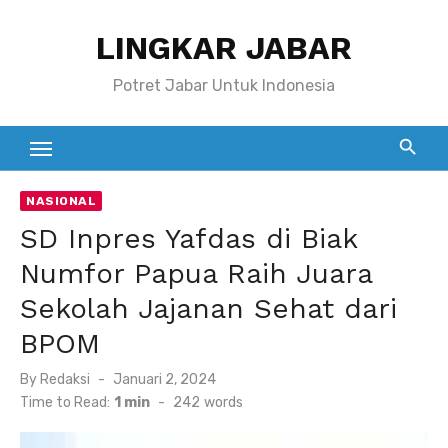
Skip
LINGKAR JABAR
to
content
Potret Jabar Untuk Indonesia
NASIONAL
SD Inpres Yafdas di Biak
Numfor Papua Raih Juara
Sekolah Jajanan Sehat dari
BPOM
Posted
By
Redaksi
Januari 2, 2024
on
Time to Read:
1 min
-
242
words