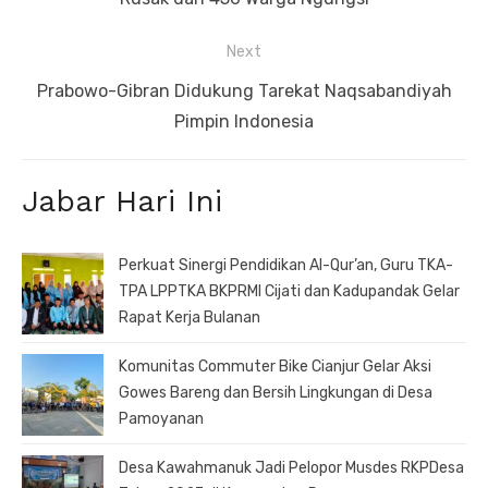
Next
Next
Prabowo-Gibran Didukung Tarekat Naqsabandiyah
post:
Pimpin Indonesia
Jabar Hari Ini
Perkuat Sinergi Pendidikan Al-Qur’an, Guru TKA-
TPA LPPTKA BKPRMI Cijati dan Kadupandak Gelar
Rapat Kerja Bulanan
Komunitas Commuter Bike Cianjur Gelar Aksi
Gowes Bareng dan Bersih Lingkungan di Desa
Pamoyanan
Desa Kawahmanuk Jadi Pelopor Musdes RKPDesa