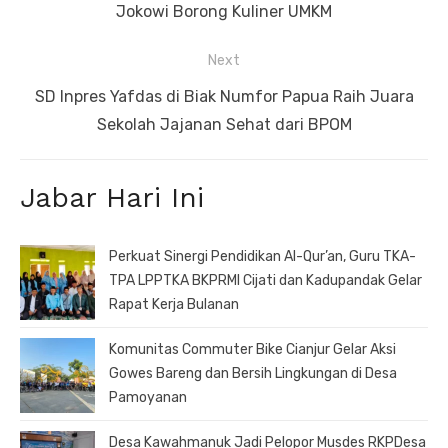
post:
Jokowi Borong Kuliner UMKM
Next
Next
SD Inpres Yafdas di Biak Numfor Papua Raih Juara
post:
Sekolah Jajanan Sehat dari BPOM
Jabar Hari Ini
Perkuat Sinergi Pendidikan Al-Qur’an, Guru TKA-
TPA LPPTKA BKPRMI Cijati dan Kadupandak Gelar
Rapat Kerja Bulanan
Komunitas Commuter Bike Cianjur Gelar Aksi
Gowes Bareng dan Bersih Lingkungan di Desa
Pamoyanan
Desa Kawahmanuk Jadi Pelopor Musdes RKPDesa