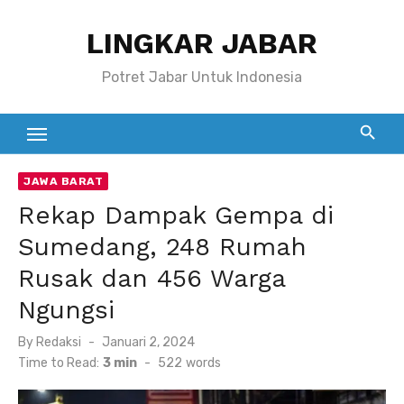
Skip
LINGKAR JABAR
to
content
Potret Jabar Untuk Indonesia
JAWA BARAT
Rekap Dampak Gempa di
Sumedang, 248 Rumah
Rusak dan 456 Warga
Ngungsi
Posted
By
Redaksi
Januari 2, 2024
on
Time to Read:
3 min
-
522
words