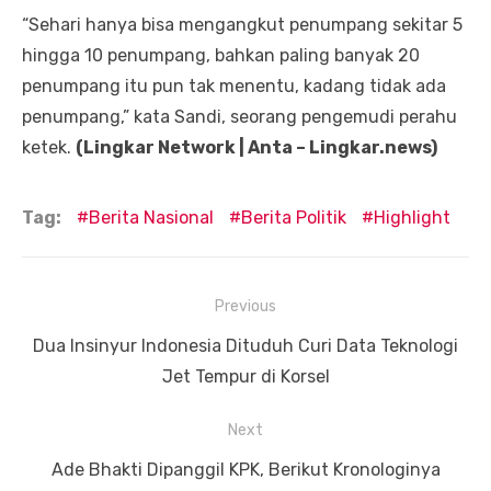
“Sehari hanya bisa mengangkut penumpang sekitar 5
hingga 10 penumpang, bahkan paling banyak 20
penumpang itu pun tak menentu, kadang tidak ada
penumpang,” kata Sandi, seorang pengemudi perahu
ketek.
(Lingkar Network | Anta – Lingkar.news)
Tag:
Berita Nasional
Berita Politik
Highlight
Navigasi
Previous
pos
Previous
Dua Insinyur Indonesia Dituduh Curi Data Teknologi
post:
Jet Tempur di Korsel
Next
Next
Ade Bhakti Dipanggil KPK, Berikut Kronologinya