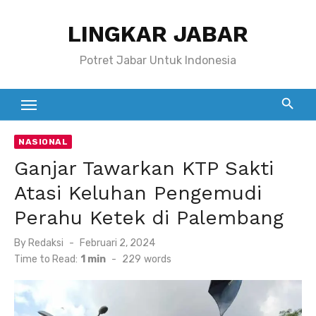
Skip
LINGKAR JABAR
to
content
Potret Jabar Untuk Indonesia
NASIONAL
Ganjar Tawarkan KTP Sakti
Atasi Keluhan Pengemudi
Perahu Ketek di Palembang
Posted
By
Redaksi
Februari 2, 2024
on
Time to Read:
1 min
-
229
words