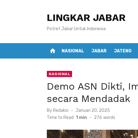
Skip
to
LINGKAR JABAR
content
Potret Jabar Untuk Indonesia
home
NASIONAL
JABAR
JATENG
NASIONAL
Demo ASN Dikti, I
secara Mendadak
Posted
By
Redaksi
Januari 20, 2025
on
Time to Read:
1 min
-
276
words