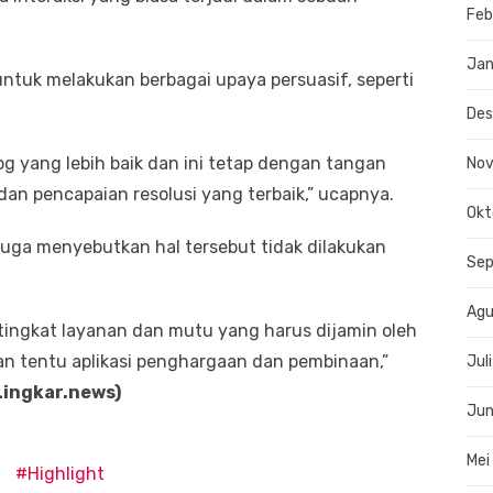
Feb
Jan
ntuk melakukan berbagai upaya persuasif, seperti
De
og yang lebih baik dan ini tetap dengan tangan
No
dan pencapaian resolusi yang terbaik,” ucapnya.
Okt
juga menyebutkan hal tersebut tidak dilakukan
Se
Agu
 tingkat layanan dan mutu yang harus dijamin oleh
an tentu aplikasi penghargaan dan pembinaan,”
Jul
Lingkar.news)
Jun
Mei
Highlight