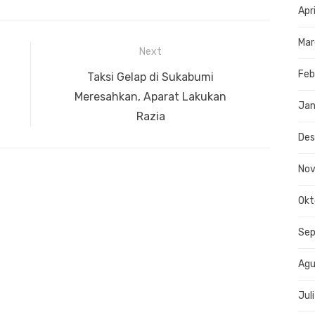
Apr
Mar
Next
Feb
Next
Taksi Gelap di Sukabumi
post:
Meresahkan, Aparat Lakukan
Jan
Razia
De
No
Okt
Se
Agu
Jul