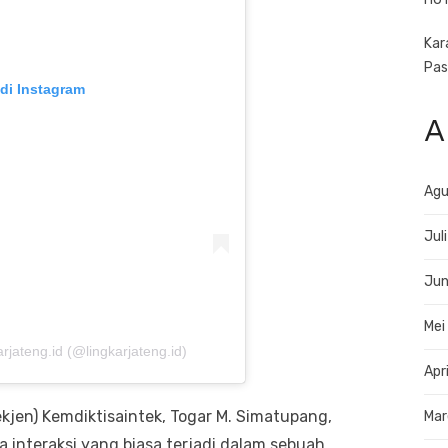
Kar
Pas
 di Instagram
A
Agu
Jul
Jun
Mei
rjateng.id (@lingkarjateng.id)
Apr
ekjen) Kemdiktisaintek, Togar M. Simatupang,
Mar
 interaksi yang biasa terjadi dalam sebuah