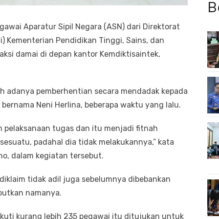
B
awai Aparatur Sipil Negara (ASN) dari Direktorat
ti) Kementerian Pendidikan Tinggi, Sains, dan
aksi damai di depan kantor Kemdiktisaintek,
oleh adanya pemberhentian secara mendadak kepada
 bernama Neni Herlina, beberapa waktu yang lalu.
 pelaksanaan tugas dan itu menjadi fitnah
esuatu, padahal dia tidak melakukannya,” kata
o, dalam kegiatan tersebut.
iklaim tidak adil juga sebelumnya dibebankan
ebutkan namanya.
kuti kurang lebih 235 pegawai itu ditujukan untuk