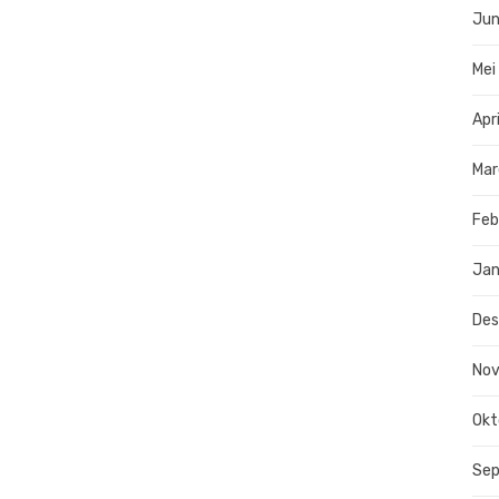
Jun
Mei
Apr
Mar
Feb
Jan
De
No
Okt
Se