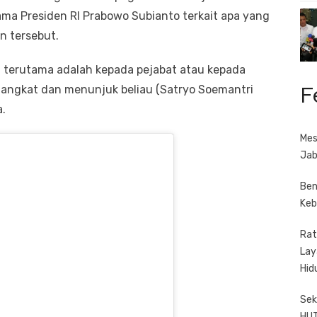
ma Presiden RI Prabowo Subianto terkait apa yang
n tersebut.
, terutama adalah kepada pejabat atau kepada
F
angkat dan menunjuk beliau (Satryo Soemantri
a.
Mes
Jab
Ben
Keb
Rat
Lay
Hid
Sek
HUT