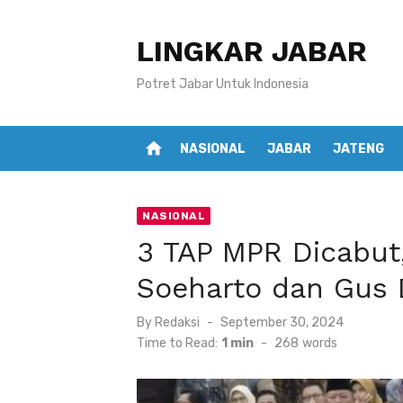
Skip
to
LINGKAR JABAR
content
Potret Jabar Untuk Indonesia
home
NASIONAL
JABAR
JATENG
NASIONAL
3 TAP MPR Dicabut
Soeharto dan Gus 
Posted
By
Redaksi
September 30, 2024
on
Time to Read:
1 min
-
268
words