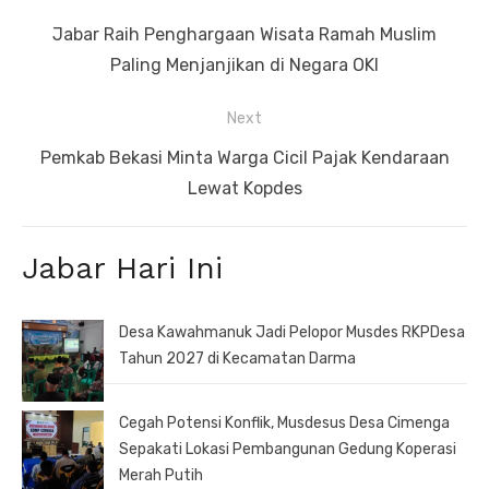
pos
Previous
Jabar Raih Penghargaan Wisata Ramah Muslim
post:
Paling Menjanjikan di Negara OKI
Next
Next
Pemkab Bekasi Minta Warga Cicil Pajak Kendaraan
post:
Lewat Kopdes
Jabar Hari Ini
Desa Kawahmanuk Jadi Pelopor Musdes RKPDesa
Tahun 2027 di Kecamatan Darma
Cegah Potensi Konflik, Musdesus Desa Cimenga
Sepakati Lokasi Pembangunan Gedung Koperasi
Merah Putih