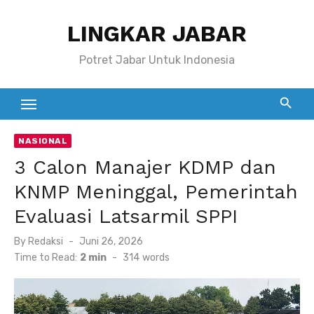
Skip
LINGKAR JABAR
to
content
Potret Jabar Untuk Indonesia
NASIONAL
3 Calon Manajer KDMP dan
KNMP Meninggal, Pemerintah
Evaluasi Latsarmil SPPI
Posted
By
Redaksi
Juni 26, 2026
on
Time to Read:
2 min
-
314
words