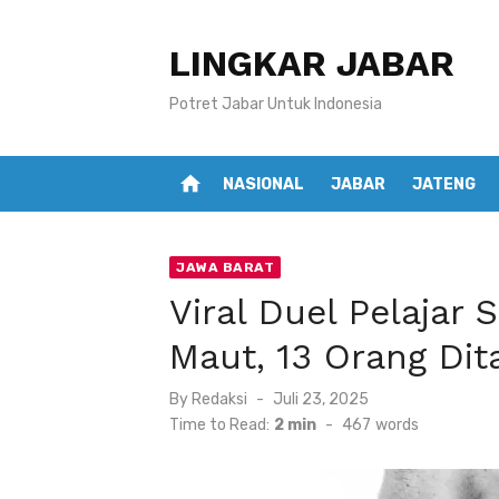
Skip
to
LINGKAR JABAR
content
Potret Jabar Untuk Indonesia
home
NASIONAL
JABAR
JATENG
JAWA BARAT
Viral Duel Pelajar 
Maut, 13 Orang Di
Posted
By
Redaksi
Juli 23, 2025
on
Time to Read:
2 min
-
467
words