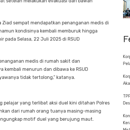
at setelah melakukan evakuasi dari bawah
a Ziad sempat mendapatkan penanganan medis di
 namun kondisinya kembali memburuk hingga
F
r pada Selasa, 22 Juli 2025 di RSUD
Kor
enanganan medis di rumah sakit dan
Pel
ya kembali menurun dan dibawa ke RSUD
Kor
awanya tidak tertolong,” katanya.
Aka
TPP
elajar yang terlibat aksi duel kini ditahan Polres
Des
mankan dari rumah orang tuanya masing-masing
Kon
engungkap motif duel yang berujung maut.
Ker
Mis