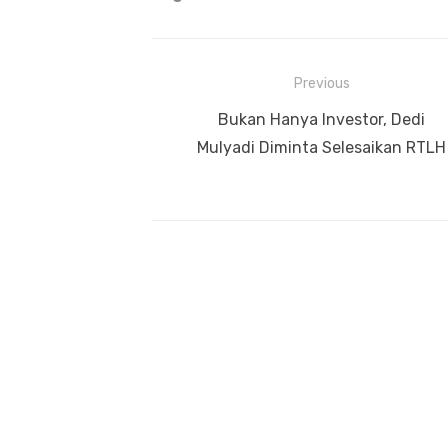
Navigasi
Previous
pos
Previous
Bukan Hanya Investor, Dedi
post:
Mulyadi Diminta Selesaikan RTLH