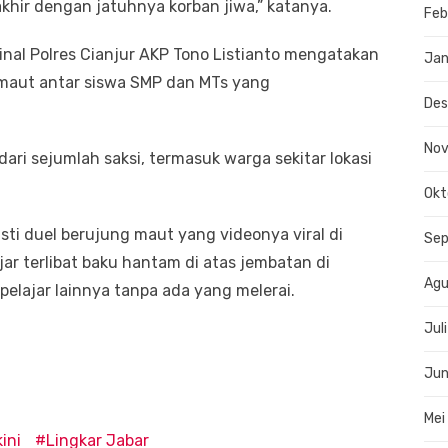
ir dengan jatuhnya korban jiwa,” katanya.
Feb
nal Polres Cianjur AKP Tono Listianto mengatakan
Jan
maut antar siswa SMP dan MTs yang
De
No
ari sejumlah saksi, termasuk warga sekitar lokasi
Okt
sti duel berujung maut yang videonya viral di
Se
jar terlibat baku hantam di atas jembatan di
Agu
pelajar lainnya tanpa ada yang melerai.
Jul
Jun
Mei
ini
Lingkar Jabar