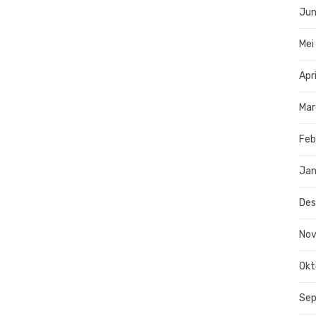
Jun
Mei
Apr
Mar
Feb
Jan
De
No
Okt
Se