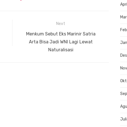
Apr
Mar
Next
Feb
Next
Menkum Sebut Eks Marinir Satria
post:
Arta Bisa Jadi WNI Lagi Lewat
Jan
Naturalisasi
De
No
Okt
Se
Agu
Jul