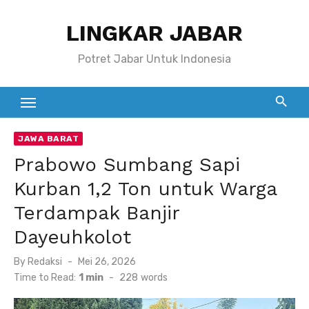
Skip
LINGKAR JABAR
to
content
Potret Jabar Untuk Indonesia
JAWA BARAT
Prabowo Sumbang Sapi
Kurban 1,2 Ton untuk Warga
Terdampak Banjir
Dayeuhkolot
Posted
By
Redaksi
Mei 26, 2026
on
Time to Read:
1 min
-
228
words