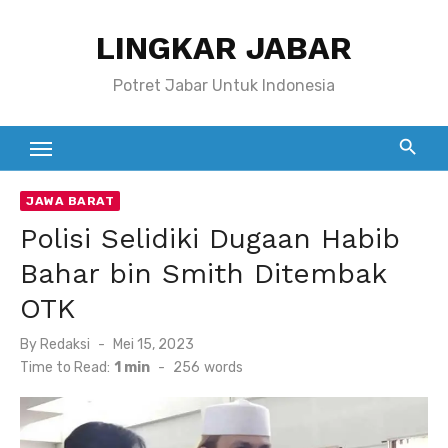
Skip
LINGKAR JABAR
to
content
Potret Jabar Untuk Indonesia
JAWA BARAT
Polisi Selidiki Dugaan Habib
Bahar bin Smith Ditembak
OTK
Posted
By
Redaksi
Mei 15, 2023
on
Time to Read:
1 min
-
256
words