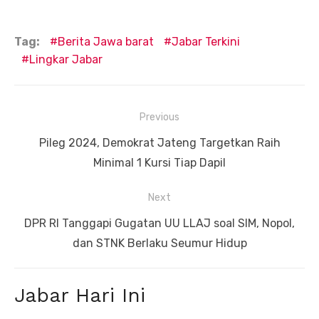
Tag:
Berita Jawa barat
Jabar Terkini
Lingkar Jabar
Navigasi
Previous
pos
Previous
Pileg 2024, Demokrat Jateng Targetkan Raih
post:
Minimal 1 Kursi Tiap Dapil
Next
Next
DPR RI Tanggapi Gugatan UU LLAJ soal SIM, Nopol,
post:
dan STNK Berlaku Seumur Hidup
Jabar Hari Ini