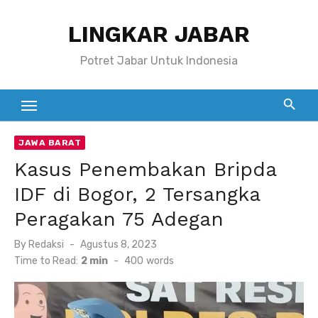
Skip
LINGKAR JABAR
to
content
Potret Jabar Untuk Indonesia
JAWA BARAT
Kasus Penembakan Bripda
IDF di Bogor, 2 Tersangka
Peragakan 75 Adegan
Posted
By
Redaksi
Agustus 8, 2023
on
Time to Read:
2 min
-
400
words