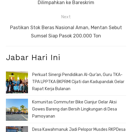
post:
Dilimpahkan ke Bareskrim
Next
Next
Pastikan Stok Beras Nasional Aman, Mentan Sebut
post:
Sumsel Siap Pasok 200.000 Ton
Jabar Hari Ini
Perkuat Sinergi Pendidikan Al-Qur’an, Guru TKA-
TPA LPPTKA BKPRMI Cijati dan Kadupandak Gelar
Rapat Kerja Bulanan
Komunitas Commuter Bike Cianjur Gelar Aksi
Gowes Bareng dan Bersih Lingkungan di Desa
Pamoyanan
Desa Kawahmanuk Jadi Pelopor Musdes RKPDesa