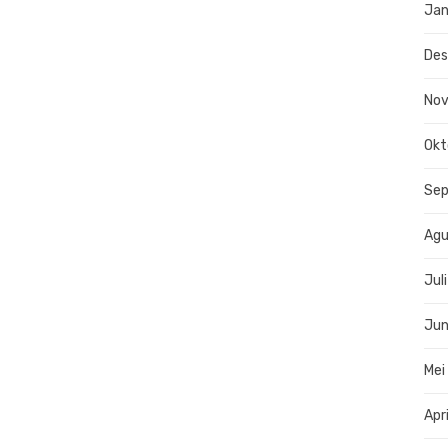
Jan
De
No
Okt
Se
Agu
Jul
Jun
Mei
Apr