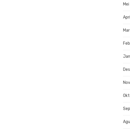
Mei
Apr
Mar
Feb
Jan
De
No
Okt
Se
Agu