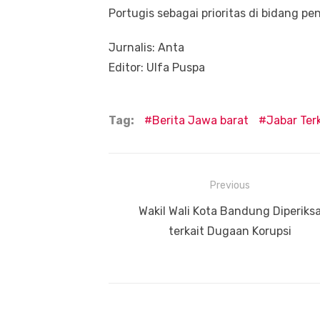
Portugis sebagai prioritas di bidang pe
Jurnalis: Anta
Editor: Ulfa Puspa
Tag:
Berita Jawa barat
Jabar Terk
Navigasi
Previous
pos
Previous
Wakil Wali Kota Bandung Diperiks
post:
terkait Dugaan Korupsi