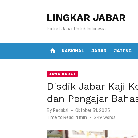
Skip
to
LINGKAR JABAR
content
Potret Jabar Untuk Indonesia
home
NASIONAL
JABAR
JATENG
JAWA BARAT
Disdik Jabar Kaji K
dan Pengajar Bahas
Posted
By
Redaksi
Oktober 31, 2025
on
Time to Read:
1 min
-
249
words