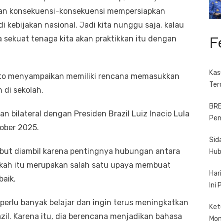
an konsekuensi-konsekuensi mempersiapkan
kebijakan nasional. Jadi kita nunggu saja, kalau
F
a sekuat tenaga kita akan praktikkan itu dengan
Kas
nto menyampaikan memiliki rencana memasukkan
Ter
 di sekolah.
BRE
n bilateral dengan Presiden Brazil Luiz Inacio Lula
Pem
tober 2025.
Sid
but diambil karena pentingnya hubungan antara
Hub
ngkah itu merupakan salah satu upaya membuat
Har
aik.
Ini
perlu banyak belajar dan ingin terus meningkatkan
Ket
zil. Karena itu, dia berencana menjadikan bahasa
Mo