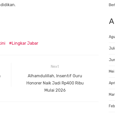
ndidikan.
Ber
A
Agu
ini
Lingkar Jabar
Jul
Jun
Next
Mei
Next
a
Alhamdulillah, Insentif Guru
post:
Honorer Naik Jadi Rp400 Ribu
Apr
Mulai 2026
Mar
Feb