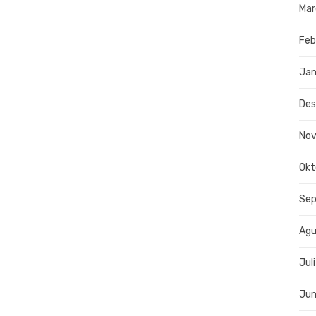
Mar
Feb
Jan
De
No
Okt
Se
Agu
Jul
Jun