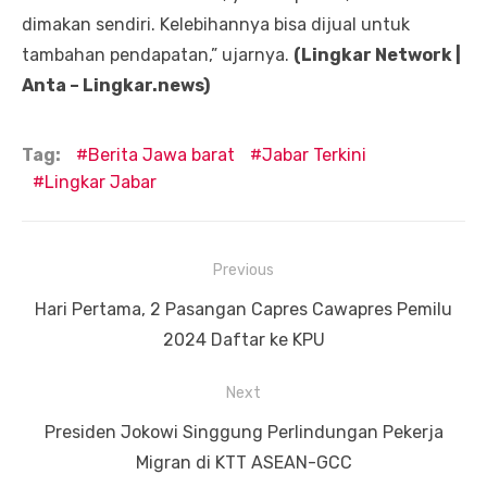
dimakan sendiri. Kelebihannya bisa dijual untuk
tambahan pendapatan,” ujarnya.
(Lingkar Network |
Anta – Lingkar.news)
Tag:
Berita Jawa barat
Jabar Terkini
Lingkar Jabar
Navigasi
Previous
pos
Previous
Hari Pertama, 2 Pasangan Capres Cawapres Pemilu
post:
2024 Daftar ke KPU
Next
Next
Presiden Jokowi Singgung Perlindungan Pekerja
post:
Migran di KTT ASEAN-GCC