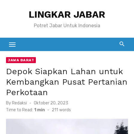
Skip
LINGKAR JABAR
to
content
Potret Jabar Untuk Indonesia
JAWA BARAT
Depok Siapkan Lahan untuk
Kembangkan Pusat Pertanian
Perkotaan
Posted
By
Redaksi
Oktober 20, 2023
on
Time to Read:
1 min
-
211
words