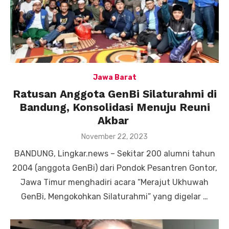
Jawa Barat
Ratusan Anggota GenBi Silaturahmi di
Bandung, Konsolidasi Menuju Reuni
Akbar
Posted
November 22, 2023
on
BANDUNG, Lingkar.news – Sekitar 200 alumni tahun
2004 (anggota GenBi) dari Pondok Pesantren Gontor,
Jawa Timur menghadiri acara “Merajut Ukhuwah
GenBi, Mengokohkan Silaturahmi” yang digelar …