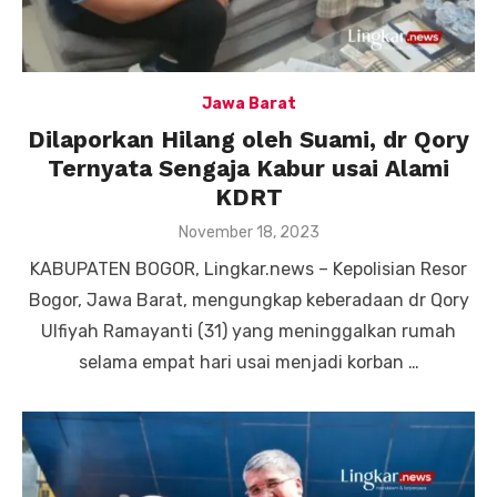
Jawa Barat
Dilaporkan Hilang oleh Suami, dr Qory
Ternyata Sengaja Kabur usai Alami
KDRT
Posted
November 18, 2023
on
KABUPATEN BOGOR, Lingkar.news – Kepolisian Resor
Bogor, Jawa Barat, mengungkap keberadaan dr Qory
Ulfiyah Ramayanti (31) yang meninggalkan rumah
selama empat hari usai menjadi korban …