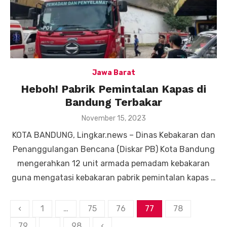
Jawa Barat
Heboh! Pabrik Pemintalan Kapas di
Bandung Terbakar
Posted
November 15, 2023
on
KOTA BANDUNG, Lingkar.news – Dinas Kebakaran dan
Penanggulangan Bencana (Diskar PB) Kota Bandung
mengerahkan 12 unit armada pemadam kebakaran
guna mengatasi kebakaran pabrik pemintalan kapas …
Paginasi
‹
1
…
75
76
77
78
pos
79
…
98
‹