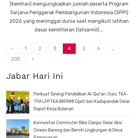
(Kemhan) mengungkapkan jumlah peserta Program
Sarjana Penggerak Pembangunan Indonesia (SPPI)
2026 yang meninggal dunia saat mengikuti latihan
dasar kemiliteran (latsarmil) …
Paginasi
‹
1
2
3
4
5
6
…
pos
205
‹
Jabar Hari Ini
Perkuat Sinergi Pendidikan Al-Qur’an, Guru TKA-
TPA LPPTKA BKPRMI Cijati dan Kadupandak Gelar
Rapat Kerja Bulanan
Komunitas Commuter Bike Cianjur Gelar Aksi
Gowes Bareng dan Bersih Lingkungan di Desa
Pamoyanan