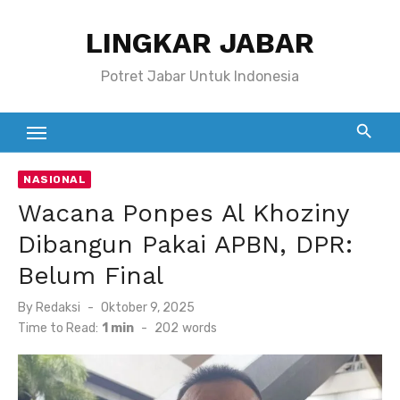
Skip
LINGKAR JABAR
to
content
Potret Jabar Untuk Indonesia
NASIONAL
Wacana Ponpes Al Khoziny
Dibangun Pakai APBN, DPR:
Belum Final
Posted
By
Redaksi
Oktober 9, 2025
on
Time to Read:
1 min
-
202
words