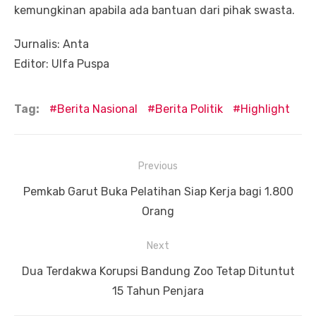
kemungkinan apabila ada bantuan dari pihak swasta.
Jurnalis: Anta
Editor: Ulfa Puspa
Tag:
Berita Nasional
Berita Politik
Highlight
Navigasi
Previous
pos
Previous
Pemkab Garut Buka Pelatihan Siap Kerja bagi 1.800
post:
Orang
Next
Next
Dua Terdakwa Korupsi Bandung Zoo Tetap Dituntut
post:
15 Tahun Penjara