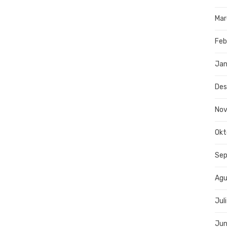
Mar
Feb
Jan
De
No
Okt
Se
Agu
Jul
Jun