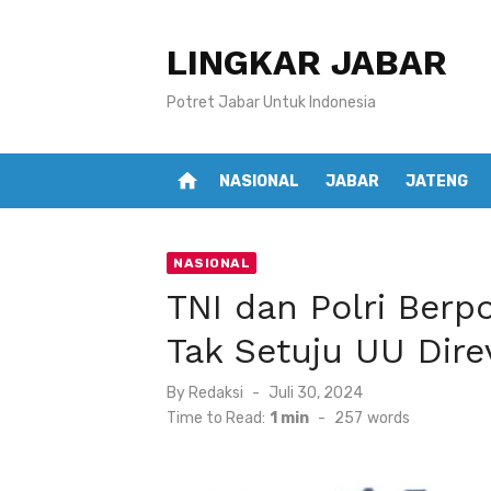
Skip
to
LINGKAR JABAR
content
Potret Jabar Untuk Indonesia
home
NASIONAL
JABAR
JATENG
NASIONAL
TNI dan Polri Berp
Tak Setuju UU Direv
Posted
By
Redaksi
Juli 30, 2024
on
Time to Read:
1 min
-
257
words