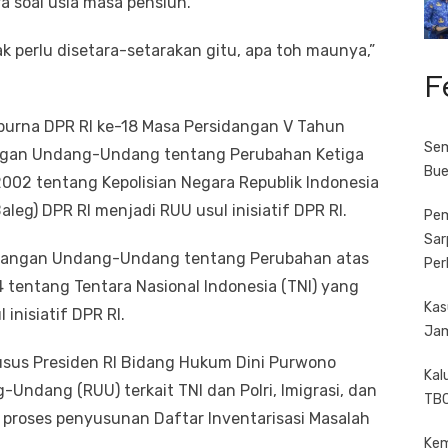
 soal usia masa pensiun.
k perlu disetara-setarakan gitu, apa toh maunya,”
F
purna DPR RI ke-18 Masa Persidangan V Tahun
Sem
gan Undang-Undang tentang Perubahan Ketiga
Bue
02 tentang Kepolisian Negara Republik Indonesia
aleg) DPR RI menjadi RUU usul inisiatif DPR RI.
Pem
Sar
ncangan Undang-Undang tentang Perubahan atas
Per
entang Tentara Nasional Indonesia (TNI) yang
Kas
inisiatif DPR RI.
Jam
husus Presiden RI Bidang Hukum Dini Purwono
Kal
dang (RUU) terkait TNI dan Polri, Imigrasi, dan
TBC
 proses penyusunan Daftar Inventarisasi Masalah
Kem