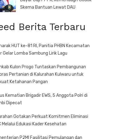
Skema Bantuan Lewat DAU
eed Berita Terbaru
arak HUT ke-81 RI, Panitia PHBN Kecamatan
r Gelar Lomba Sambung Lirik Lagu
kab Kulon Progo Tuntaskan Pembangunan
pras Pertanian di Kalurahan Kulwaru untuk
kuat Ketahanan Pangan
us Kematian Brigadir EWS, 5 Anggota Polri di
bi Dipecat
urahan Gotakan Perkuat Komitmen Eliminasi
 Melalui Edukasi Kader Kesehatan
enterian P2MI Fasilitasi Pemulangan dan