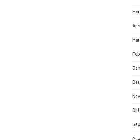
Mei
Apr
Mar
Feb
Jan
De
No
Okt
Se
Agu