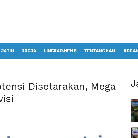
JATIM
JOGJA
LINGKAR.NEWS
TENTANG KAMI
KORAN
J
otensi Disetarakan, Mega
isi