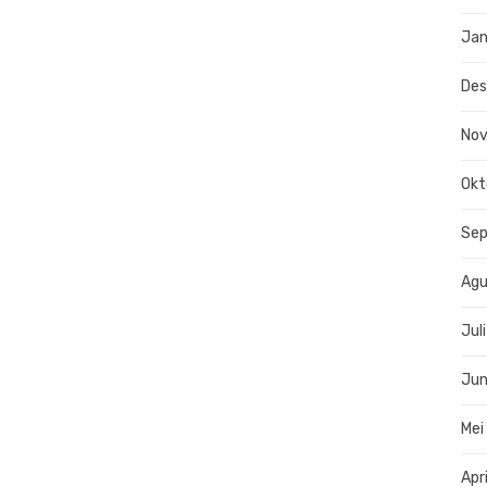
Jan
De
No
Okt
Se
Agu
Jul
Jun
Mei
Apr