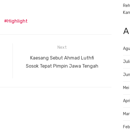
Reh
Ka
Highlight
A
Next
Agu
Next
Kaesang Sebut Ahmad Luthfi
Jul
post:
Sosok Tepat Pimpin Jawa Tengah
Jun
Mei
Apr
Mar
Feb