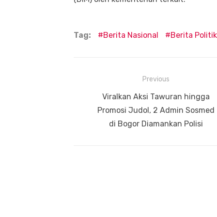
Tag:
Berita Nasional
Berita Politik
Navigasi
Previous
pos
Previous
Viralkan Aksi Tawuran hingga
post:
Promosi Judol, 2 Admin Sosmed
di Bogor Diamankan Polisi