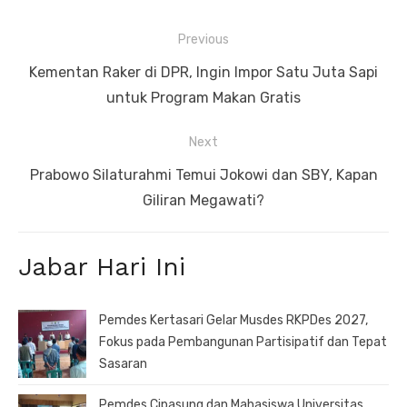
Navigasi
Previous
pos
Previous
Kementan Raker di DPR, Ingin Impor Satu Juta Sapi
post:
untuk Program Makan Gratis
Next
Next
Prabowo Silaturahmi Temui Jokowi dan SBY, Kapan
post:
Giliran Megawati?
Jabar Hari Ini
Pemdes Kertasari Gelar Musdes RKPDes 2027,
Fokus pada Pembangunan Partisipatif dan Tepat
Sasaran
Pemdes Cipasung dan Mahasiswa Universitas