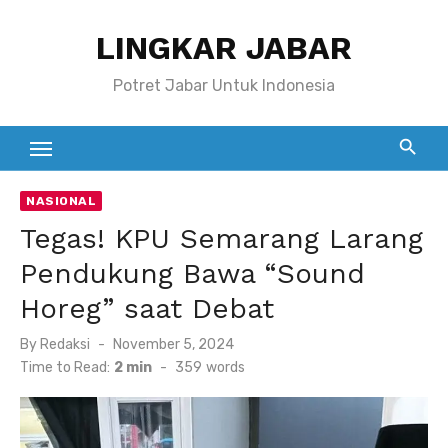
Skip
LINGKAR JABAR
to
content
Potret Jabar Untuk Indonesia
NASIONAL
Tegas! KPU Semarang Larang
Pendukung Bawa “Sound
Horeg” saat Debat
Posted
By
Redaksi
November 5, 2024
on
Time to Read:
2 min
-
359
words