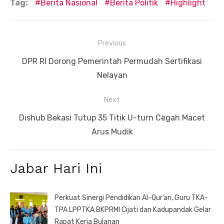
Tag:
Berita Nasional
Berita Politik
Highlight
Navigasi
Previous
pos
Previous
DPR RI Dorong Pemerintah Permudah Sertifikasi
post:
Nelayan
Next
Next
Dishub Bekasi Tutup 35 Titik U-turn Cegah Macet
post:
Arus Mudik
Jabar Hari Ini
Perkuat Sinergi Pendidikan Al-Qur’an, Guru TKA-
TPA LPPTKA BKPRMI Cijati dan Kadupandak Gelar
Rapat Kerja Bulanan