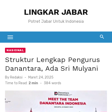
Skip
LINGKAR JABAR
to
content
Potret Jabar Untuk Indonesia
NASIONAL
Struktur Lengkap Pengurus
Danantara, Ada Sri Mulyani
Posted
By
Redaksi
Maret 24, 2025
on
Time to Read:
2 min
-
384
words