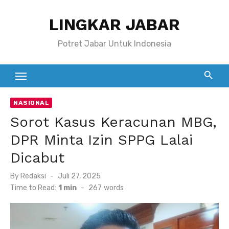
Skip
LINGKAR JABAR
to
content
Potret Jabar Untuk Indonesia
NASIONAL
Sorot Kasus Keracunan MBG,
DPR Minta Izin SPPG Lalai
Dicabut
Posted
By
Redaksi
Juli 27, 2025
on
Time to Read:
1 min
-
267
words