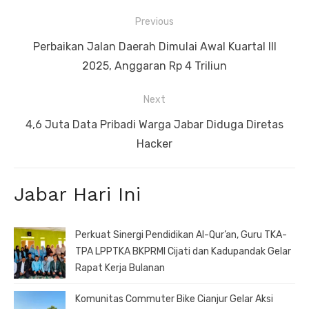
Navigasi
Previous
pos
Previous
Perbaikan Jalan Daerah Dimulai Awal Kuartal III
post:
2025, Anggaran Rp 4 Triliun
Next
Next
4,6 Juta Data Pribadi Warga Jabar Diduga Diretas
post:
Hacker
Jabar Hari Ini
Perkuat Sinergi Pendidikan Al-Qur’an, Guru TKA-
TPA LPPTKA BKPRMI Cijati dan Kadupandak Gelar
Rapat Kerja Bulanan
Komunitas Commuter Bike Cianjur Gelar Aksi