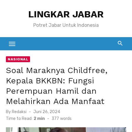
Skip
LINGKAR JABAR
to
content
Potret Jabar Untuk Indonesia
NASIONAL
Soal Maraknya Childfree,
Kepala BKKBN: Fungsi
Perempuan Hamil dan
Melahirkan Ada Manfaat
Posted
By
Redaksi
Juni 26, 2024
on
Time to Read:
2 min
-
377
words