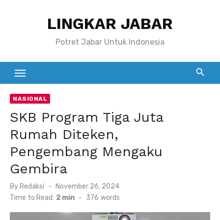
Skip
LINGKAR JABAR
to
content
Potret Jabar Untuk Indonesia
NASIONAL
SKB Program Tiga Juta
Rumah Diteken,
Pengembang Mengaku
Gembira
Posted
By
Redaksi
November 26, 2024
on
Time to Read:
2 min
-
376
words