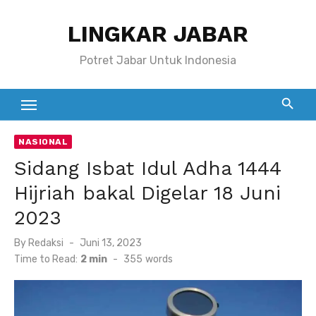
Skip
LINGKAR JABAR
to
content
Potret Jabar Untuk Indonesia
NASIONAL
Sidang Isbat Idul Adha 1444
Hijriah bakal Digelar 18 Juni
2023
Posted
By
Redaksi
Juni 13, 2023
on
Time to Read:
2 min
-
355
words