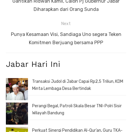
Previous
Gantikan Ridwan Kamil, Calon Pj Gubernur Jabar
post:
Diharapkan dari Orang Sunda
Next
Next
Punya Kesamaan Visi, Sandiaga Uno segera Teken
post:
Komitmen Berjuang bersama PPP
Jabar Hari Ini
Transaksi Judol di Jabar Capai Rp2,5 Triliun, KDM
Minta Lembaga Desa Bertindak
Perangi Begal, Patroli Skala Besar TNI-Polri Sisir
Wilayah Bandung
Perkuat Sinergi Pendidikan Al-Qur’an, Guru TKA-