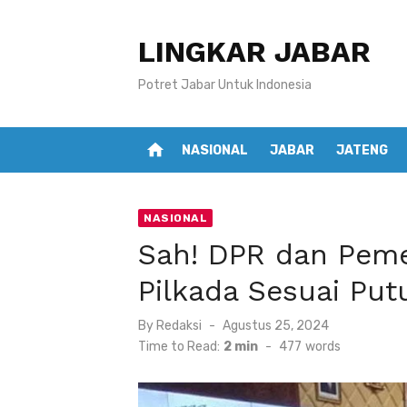
Skip
to
LINGKAR JABAR
content
Potret Jabar Untuk Indonesia
home
NASIONAL
JABAR
JATENG
NASIONAL
Sah! DPR dan Peme
Pilkada Sesuai Pu
Posted
By
Redaksi
Agustus 25, 2024
on
Time to Read:
2 min
-
477
words