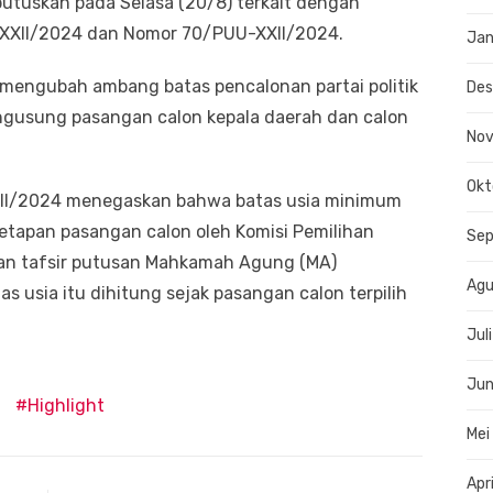
utuskan pada Selasa (20/8) terkait dengan
/XXII/2024 dan Nomor 70/PUU-XXII/2024.
Jan
engubah ambang batas pencalonan partai politik
De
engusung pasangan calon kepala daerah dan calon
No
Okt
I/2024 menegaskan bahwa batas usia minimum
netapan pasangan calon oleh Komisi Pemilihan
Se
an tafsir putusan Mahkamah Agung (MA)
Agu
usia itu dihitung sejak pasangan calon terpilih
Jul
Jun
Highlight
Mei
Apr