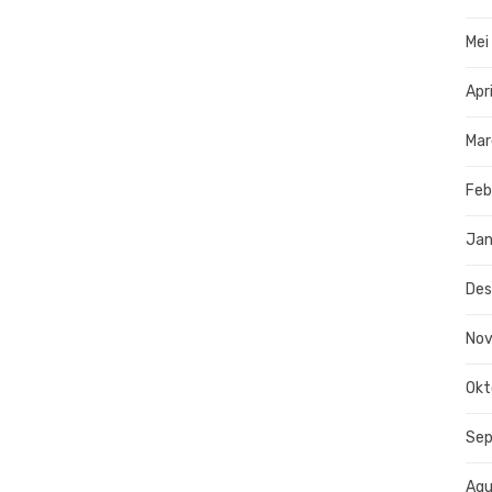
Mei
Apr
Mar
Feb
Jan
De
No
Okt
Se
Agu