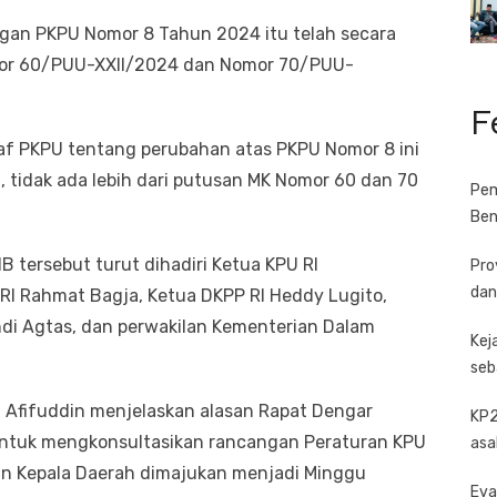
an PKPU Nomor 8 Tahun 2024 itu telah secara
or 60/PUU-XXII/2024 dan Nomor 70/PUU-
F
f PKPU tentang perubahan atas PKPU Nomor 8 ini
 tidak ada lebih dari putusan MK Nomor 60 dan 70
Pem
Ben
B tersebut turut dihadiri Ketua KPU RI
Pro
dan
I Rahmat Bagja, Ketua DKPP RI Heddy Lugito,
i Agtas, dan perwakilan Kementerian Dalam
Kej
seb
Afifuddin menjelaskan alasan Rapat Dengar
KP2
untuk mengkonsultasikan rancangan Peraturan KPU
asa
n Kepala Daerah dimajukan menjadi Minggu
Eva