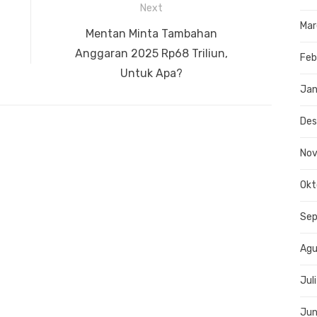
Next
Mar
Next
Mentan Minta Tambahan
post:
Anggaran 2025 Rp68 Triliun,
Feb
Untuk Apa?
Jan
De
No
Okt
Se
Agu
Jul
Jun