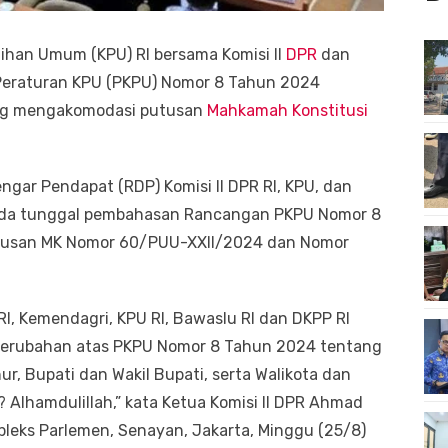
lihan Umum (KPU) RI bersama Komisi II
DPR
dan
eraturan KPU (PKPU) Nomor 8 Tahun 2024
ang mengakomodasi putusan
Mahkamah Konstitusi
ngar Pendapat (RDP) Komisi II DPR RI, KPU, dan
da tunggal pembahasan Rancangan PKPU Nomor 8
tusan MK Nomor 60/PUU-XXII/2024 dan Nomor
, Kemendagri, KPU RI, Bawaslu RI dan DKPP RI
perubahan atas PKPU Nomor 8 Tahun 2024 tentang
r, Bupati dan Wakil Bupati, serta Walikota dan
ju? Alhamdulillah,” kata Ketua Komisi II DPR Ahmad
leks Parlemen, Senayan, Jakarta, Minggu (25/8)