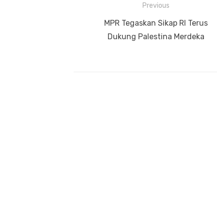
Navigasi
Previous
pos
Previous
MPR Tegaskan Sikap RI Terus
post:
Dukung Palestina Merdeka