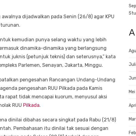
Sep
Stu
 awalnya dijadwalkan pada Senin (26/8) agar KPU
 turunan.
A
untuk kemudian punya selang waktu yang lebih
termasuk dinamika-dinamika yang berlangsung
Agu
k juknis (petunjuk teknis) dan seterusnya,” kata
Jul
Kompleks Parlemen, Senayan, Jakarta, Minggu.
Jun
mbatalkan pengesahan Rancangan Undang-Undang
n agenda pengesahan RUU Pilkada pada Kamis
Mei
rta rapat tidak mencapai kuorum, menyusul aksi
enolak RUU
Pilkada
.
Apr
Mar
na dinilai dibahas secara singkat pada Rabu (21/8)
ntah. Pembahasan itu dinilai tak sesuai dengan
Feb