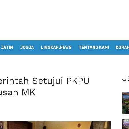
JATIM
JOGJA
LINGKAR.NEWS
TENTANG KAMI
KORAN
J
rintah Setujui PKPU
tusan MK