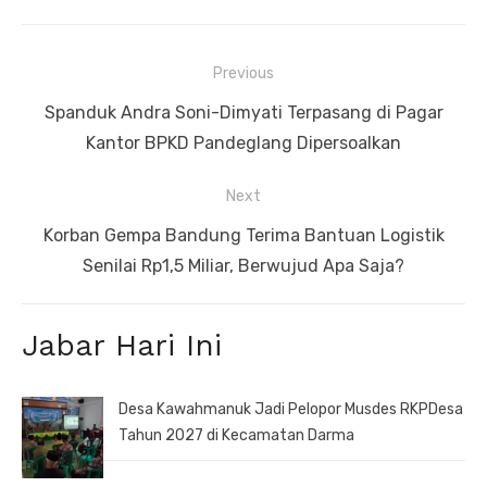
Navigasi
Previous
pos
Previous
Spanduk Andra Soni-Dimyati Terpasang di Pagar
post:
Kantor BPKD Pandeglang Dipersoalkan
Next
Next
Korban Gempa Bandung Terima Bantuan Logistik
post:
Senilai Rp1,5 Miliar, Berwujud Apa Saja?
Jabar Hari Ini
Desa Kawahmanuk Jadi Pelopor Musdes RKPDesa
Tahun 2027 di Kecamatan Darma