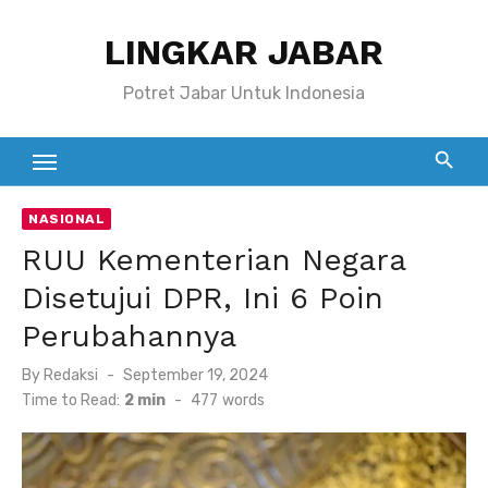
Skip
LINGKAR JABAR
to
content
Potret Jabar Untuk Indonesia
NASIONAL
RUU Kementerian Negara
Disetujui DPR, Ini 6 Poin
Perubahannya
Posted
By
Redaksi
September 19, 2024
on
Time to Read:
2 min
-
477
words