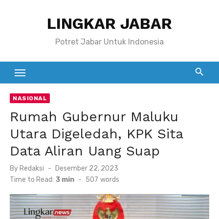
Skip
LINGKAR JABAR
to
content
Potret Jabar Untuk Indonesia
NASIONAL
Rumah Gubernur Maluku
Utara Digeledah, KPK Sita
Data Aliran Uang Suap
Posted
By
Redaksi
Desember 22, 2023
on
Time to Read:
3 min
-
507
words