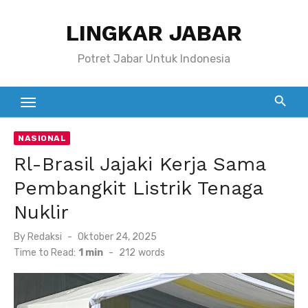
Skip
LINGKAR JABAR
to
content
Potret Jabar Untuk Indonesia
NASIONAL
Rl-Brasil Jajaki Kerja Sama
Pembangkit Listrik Tenaga
Nuklir
Posted
By
Redaksi
Oktober 24, 2025
on
Time to Read:
1 min
-
212
words