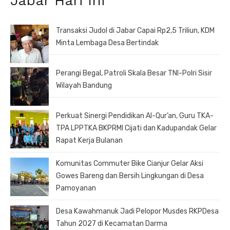
Jabar Hari Ini
Transaksi Judol di Jabar Capai Rp2,5 Triliun, KDM
Minta Lembaga Desa Bertindak
Perangi Begal, Patroli Skala Besar TNI-Polri Sisir
Wilayah Bandung
Perkuat Sinergi Pendidikan Al-Qur’an, Guru TKA-
TPA LPPTKA BKPRMI Cijati dan Kadupandak Gelar
Rapat Kerja Bulanan
Komunitas Commuter Bike Cianjur Gelar Aksi
Gowes Bareng dan Bersih Lingkungan di Desa
Pamoyanan
Desa Kawahmanuk Jadi Pelopor Musdes RKPDesa
Tahun 2027 di Kecamatan Darma