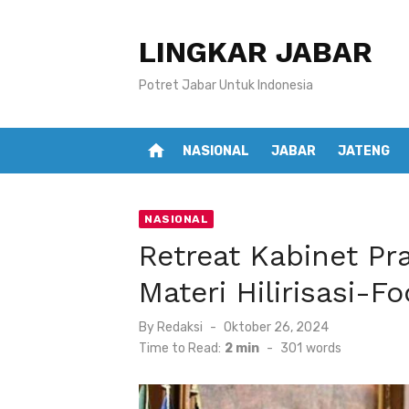
Skip
to
LINGKAR JABAR
content
Potret Jabar Untuk Indonesia
home
NASIONAL
JABAR
JATENG
NASIONAL
Retreat Kabinet Pr
Materi Hilirisasi-F
Posted
By
Redaksi
Oktober 26, 2024
on
Time to Read:
2 min
-
301
words