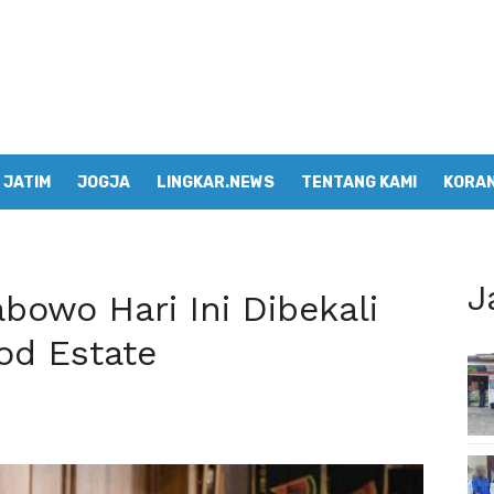
JATIM
JOGJA
LINGKAR.NEWS
TENTANG KAMI
KORAN
J
abowo Hari Ini Dibekali
ood Estate