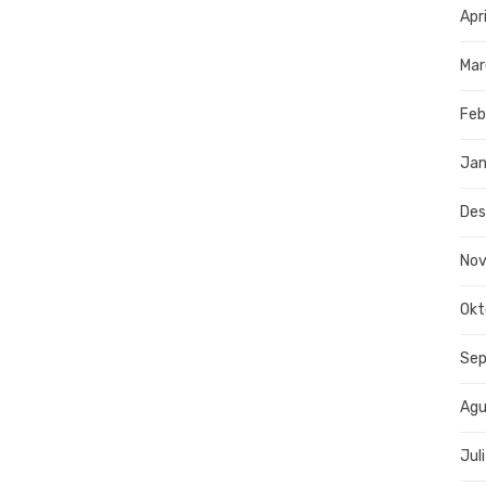
Apr
Mar
Feb
Jan
De
No
Okt
Se
Agu
Jul