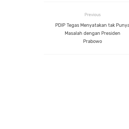
Navigasi
Previous
pos
Previous
PDIP Tegas Menyatakan tak Puny
post:
Masalah dengan Presiden
Prabowo