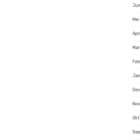
Jun
Mei
Apr
Mar
Feb
Jan
De
No
Okt
Se