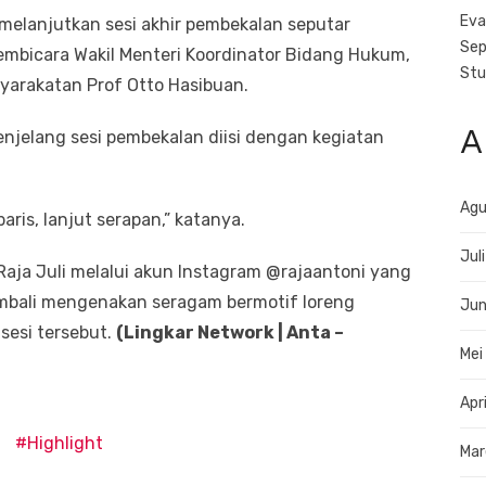
Eva
 melanjutkan sesi akhir pembekalan seputar
Sep
embicara Wakil Menteri Koordinator Bidang Hukum,
Stu
syarakatan Prof Otto Hasibuan.
A
enjelang sesi pembekalan diisi dengan kegiatan
Agu
aris, lanjut serapan,” katanya.
Jul
Raja Juli melalui akun Instagram @rajaantoni yang
kembali mengenakan seragam bermotif loreng
Jun
esi tersebut.
(Lingkar Network | Anta –
Mei
Apr
Highlight
Mar