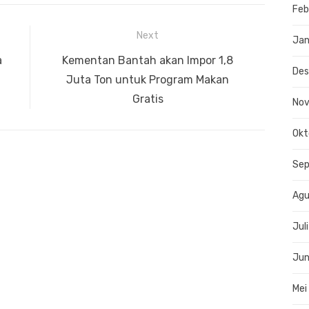
Feb
Next
Jan
Next
a
Kementan Bantah akan Impor 1,8
De
post:
Juta Ton untuk Program Makan
Gratis
No
Okt
Se
Agu
Jul
Jun
Mei