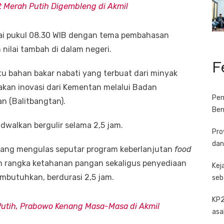
t Merah Putih Digembleng di Akmil
ai pukul 08.30 WIB dengan tema pembahasan
 nilai tambah di dalam negeri.
F
itu bahan bakar nabati yang terbuat dari minyak
akan inovasi dari Kementan melalui Badan
Pem
n (Balitbangtan).
Ben
adwalkan bergulir selama 2,5 jam.
Pro
dan
 yang mengulas seputar program keberlanjutan
food
am rangka ketahanan pangan sekaligus penyediaan
Kej
butuhkan, berdurasi 2,5 jam.
seb
KP2
utih, Prabowo Kenang Masa-Masa di Akmil
asa