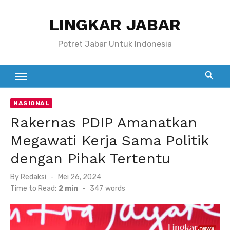
Skip
LINGKAR JABAR
to
content
Potret Jabar Untuk Indonesia
NASIONAL
Rakernas PDIP Amanatkan
Megawati Kerja Sama Politik
dengan Pihak Tertentu
Posted
By
Redaksi
Mei 26, 2024
on
Time to Read:
2 min
-
347
words