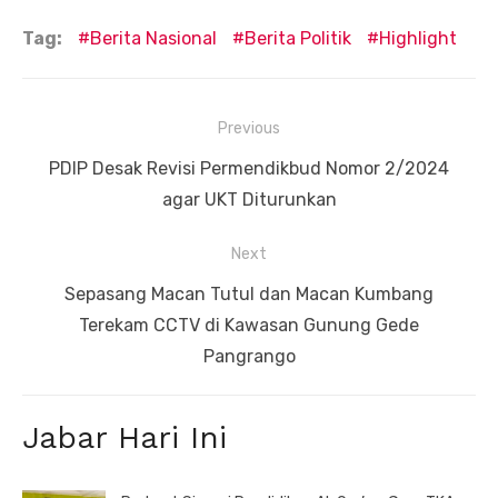
Tag:
Berita Nasional
Berita Politik
Highlight
Navigasi
Previous
pos
Previous
PDIP Desak Revisi Permendikbud Nomor 2/2024
post:
agar UKT Diturunkan
Next
Next
Sepasang Macan Tutul dan Macan Kumbang
post:
Terekam CCTV di Kawasan Gunung Gede
Pangrango
Jabar Hari Ini