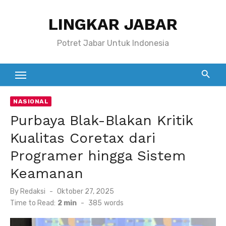
Skip
LINGKAR JABAR
to
content
Potret Jabar Untuk Indonesia
NASIONAL
Purbaya Blak-Blakan Kritik
Kualitas Coretax dari
Programer hingga Sistem
Keamanan
Posted
By
Redaksi
Oktober 27, 2025
on
Time to Read:
2 min
-
385
words