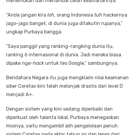
menemukan dan menambal celah keamanannya.
“Anda jangan kira
loh
, orang Indonesia
tuh
hackernya
jago-jago banget, di dunia juga ditakutin rupanya,”
ungkap Purbaya bangga.
“Saya panggil yang ranking-rangking dunia itu,
ranking 6 internasional di dunia. Jadi mereka biasa
dipake nge-
hack
untuk tes Google,” sambungnya.
Bendahara Negara itu juga mengklaim nilai keamanan
siber Coretax kini telah melonjak drastis dari level D
menjadi A+.
Dengan sistem yang kini sedang diperbaiki dan
diperkuat oleh talenta lokal, Purbaya menegaskan
misinya, yaitu mengambil alih pengelolaan penuh
sistem Coretax pada akhir tahun ini dan lepas dari