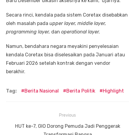
Baru Desember dikasih aksesnya ke kami,” ujarnya.
Secara rinci, kendala pada sistem Coretax disebabkan
oleh masalah pada
upper layer, middle layer,
programming layer,
dan
operational layer.
Namun, bendahara negara meyakini penyelesaian
kendala Coretax bisa diselesaikan pada Januari atau
Februari 2026 setelah kontrak dengan vendor
berakhir.
Tag:
Berita Nasional
Berita Politik
Highlight
Navigasi
Previous
pos
Previous
HUT ke-7, GIO Dorong Pemuda Jadi Penggerak
post:
Transformasi Bangsa